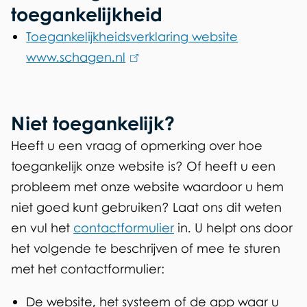
x
toegankelijkheid
t
Toegankelijkheidsverklaring website
e
www.schagen.nl
(
r
l
n
i
)
n
Niet toegankelijk?
k
Heeft u een vraag of opmerking over hoe
i
toegankelijk onze website is? Of heeft u een
s
probleem met onze website waardoor u hem
e
niet goed kunt gebruiken? Laat ons dit weten
x
en vul het
contactformulier
in. U helpt ons door
t
het volgende te beschrijven of mee te sturen
e
met het contactformulier:
r
De website, het systeem of de app waar u
n