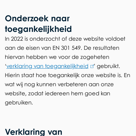
e
d
l
s
Onderzoek naar
i
v
toegankelijkheid
j
e
In 2022 is onderzocht of deze website voldoet
r
aan de eisen van EN 301 549. De resultaten
k
hiervan hebben we voor de zogeheten
k
h
‘
verklaring van toegankelijkheid
(
’ gebruikt.
l
e
Hierin staat hoe toegankelijk onze website is. En
l
a
i
wat wij nog kunnen verbeteren aan onze
i
r
website, zodat iedereen hem goed kan
n
d
i
gebruiken.
k
n
i
s
g
e
Verklaring van