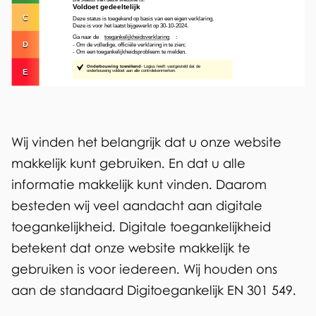
e
t
g
a
a
l
n
e
k
t
e
Wij vinden het belangrijk dat u onze website
o
l
makkelijk kunt gebruiken. En dat u alle
i
e
informatie makkelijk kunt vinden. Daarom
j
besteden wij veel aandacht aan digitale
g
toegankelijkheid. Digitale toegankelijkheid
k
a
betekent dat onze website makkelijk te
h
n
gebruiken is voor iedereen. Wij houden ons
e
aan de standaard Digitoegankelijk EN 301 549.
k
i