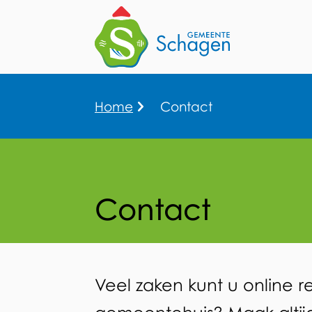
Home
Contact
Kruimelpad
Contact
Contact
Veel zaken kunt u online r
Algemeen