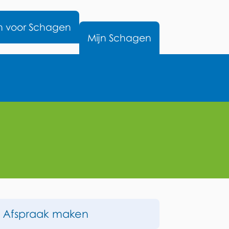
nu
n voor Schagen
Mijn Schagen
Op
Afspraak maken