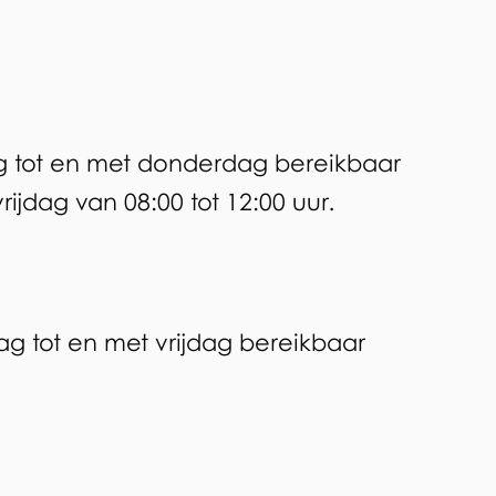
i
s
e
x
g tot en met donderdag bereikbaar
t
rijdag van 08:00 tot 12:00 uur.
e
r
n
)
ag tot en met vrijdag bereikbaar