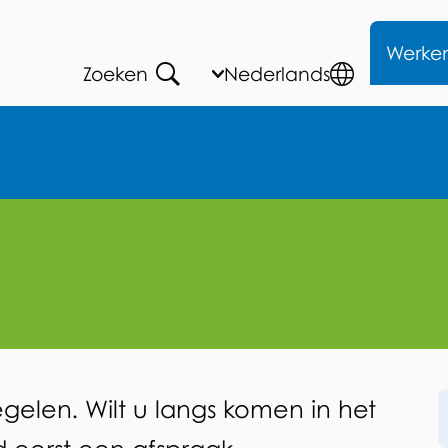
Me
Werke
Zoeken
Huidige
Nederlands
,
Open
taal:
Kies
Talen
andere
taal
egelen. Wilt u langs komen in het