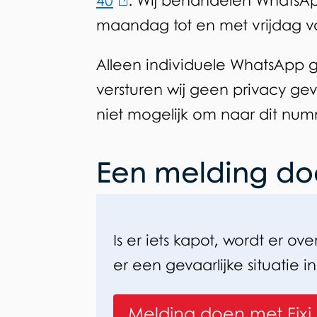
40
(
. Wij behandelen WhatsAp
maandag tot en met vrijdag van
l
i
Alleen individuele WhatsApp
n
versturen wij geen privacy gev
k
niet mogelijk om naar dit numm
i
s
Een melding d
e
x
t
Is er iets kapot, wordt er ove
e
er een gevaarlijke situatie
r
n
Melding doen met Fixi