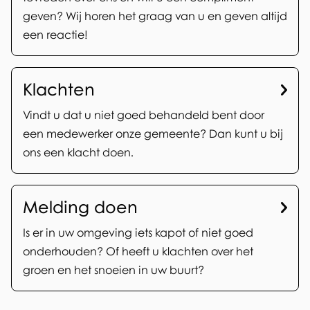
r
c
geven? Wij horen het graag van u en geven altijd
w
een reactie!
o
e
m
r
Klachten
p
p
Vindt u dat u niet goed behandeld bent door
l
e
een medewerker onze gemeente? Dan kunt u bij
i
n
ons een klacht doen.
m
e
Melding doen
n
Is er in uw omgeving iets kapot of niet goed
onderhouden? Of heeft u klachten over het
t
groen en het snoeien in uw buurt?
o