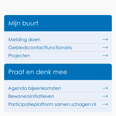
B
Mijn buurt
l
o
Melding doen
k
Gebiedscontactfunctionaris
k
Projecten
e
n
Praat en denk mee
M
i
Agenda bijeenkomsten
j
Bewonersinitiatieven
n
Participatieplatform samen.schagen.nl
b