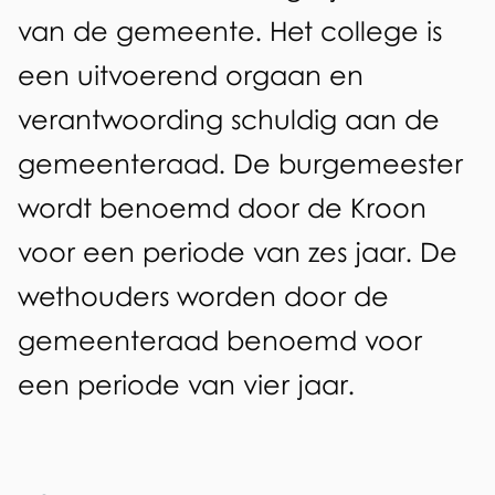
l
van de gemeente. Het college is
e
een uitvoerend orgaan en
g
verantwoording schuldig aan de
e
gemeenteraad. De burgemeester
v
wordt benoemd door de Kroon
a
voor een periode van zes jaar. De
n
wethouders worden door de
b
gemeenteraad benoemd voor
u
een periode van vier jaar.
r
g