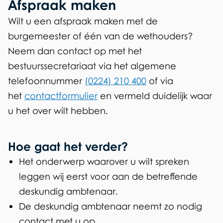
e
Afspraak maken
m
Wilt u een afspraak maken met de
burgemeester of één van de wethouders?
e
Neem dan contact op met het
e
bestuurssecretariaat via het algemene
s
telefoonnummer
(0224) 210 400
of via
t
het
contactformulier
en vermeld duidelijk waar
u het over wilt hebben.
e
r
Hoe gaat het verder?
e
Het onderwerp waarover u wilt spreken
n
leggen wij eerst voor aan de betreffende
deskundig ambtenaar.
w
De deskundig ambtenaar neemt zo nodig
e
contact met u op.