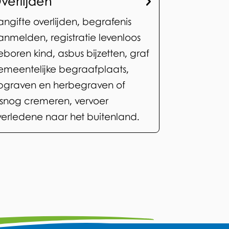
verlijden
angifte overlijden, begrafenis
anmelden, registratie levenloos
eboren kind, asbus bijzetten, graf
emeentelijke begraafplaats,
pgraven en herbegraven of
lsnog cremeren, vervoer
verledene naar het buitenland.