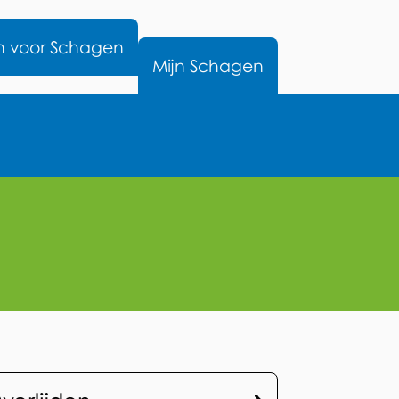
nu
n voor Schagen
Mijn Schagen