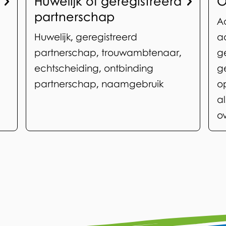
Huwelijk of geregistreerd
O
partnerschap
A
Huwelijk, geregistreerd
a
partnerschap, trouwambtenaar,
g
echtscheiding, ontbinding
g
partnerschap, naamgebruik
o
a
o