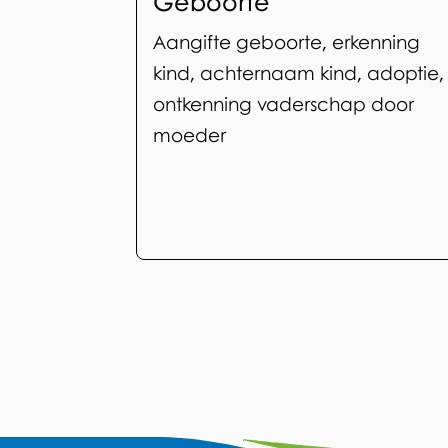
Geboorte
Aangifte geboorte, erkenning
of
kind, achternaam kind, adoptie,
ontkenning vaderschap door
overlijden
moeder