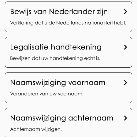
v
Bewijs van Nederlander zijn
e
r
Verklaring dat u de Nederlands nationaliteit hebt.
i
Legalisatie handtekening
g
Bewijzen dat uw handtekening echt is.
e
b
Naamswijziging voornaam
u
Veranderen van uw voornaam.
r
g
Naamswijziging achternaam
e
Achternaam wijzigen.
r