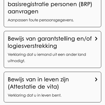
e
basisregistratie personen (BRP)
t
r
aanvragen
r
w
Aanpassen foute persoonsgegevens.
e
e
k
r
Bewijs van garantstelling en/of
s
p
logiesverstrekking
e
e
Verklaring dat u iemand uit een ander land
l
n
uitnodigt.
s
e
Bewijs van in leven zijn
(Attestatie de vita)
n
o
Verklaring dat u in leven bent.