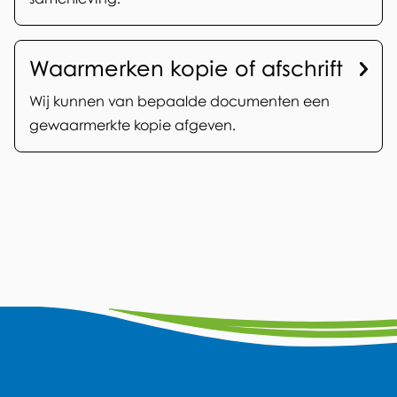
Waarmerken kopie of afschrift
Wij kunnen van bepaalde documenten een
gewaarmerkte kopie afgeven.
A
F
Y
L
W
I
a
o
i
h
n
l
c
u
n
a
s
g