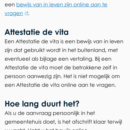
a
een
bewijs van in leven zijn online aan te
)
vragen
(
.
l
Attestatie de vita
i
n
Een Attestatie de vita is een bewijs van in leven
k
zijn dat gebruikt wordt in het buitenland, met
i
eventueel als bijlage een vertaling. Bij een
s
Attestatie de vita moet de betrokkene zelf in
e
persoon aanwezig zijn. Het is niet mogelijk om
x
een Attestatie de vita online aan te vragen.
t
e
Hoe lang duurt het?
r
Als u de aanvraag persoonlijk in het
n
gemeentehuis doet, is het afschrift klaar terwijl
)