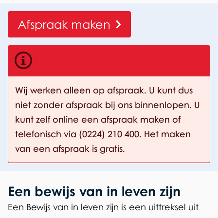
v
n
e
Afspraak maken
n
z
i
Wij werken alleen op afspraak. U kunt dus
j
niet zonder afspraak bij ons binnenlopen. U
n
kunt zelf online een afspraak maken of
(
telefonisch via (0224) 210 400. Het maken
van een afspraak is gratis.
A
t
t
Een bewijs van in leven zijn
e
Een Bewijs van in leven zijn is een uittreksel uit