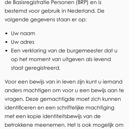
de Basisregistratie Personen (BRP) en is
s
bestemd voor gebruik in Nederland. De
t
volgende gegevens staan er op:
a
Uw naam
t
Uw adres
i
Een verklaring van de burgemeester dat u
op het moment van uitgeven als levend
e
staat geregistreerd.
d
Voor een bewijs van in leven zijn kunt u iemand
e
anders machtigen om voor u een bewijs aan te
v
vragen. Deze gemachtigde moet zich kunnen
i
identificeren en een schriftelijke machtiging
met een kopie identiteitsbewijs van de
t
betrokkene meenemen. Het is ook mogelijk om