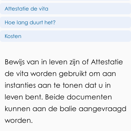
p
w
Attestatie de vita
d
i
Hoe lang duurt het?
e
j
z
Kosten
s
e
v
p
A
a
Bewijs van in leven zijn of Attestatie
a
l
n
de vita worden gebruikt om aan
g
g
i
instanties aan te tonen dat u in
i
e
n
n
leven bent. Beide documenten
m
a
l
kunnen aan de balie aangevraagd
e
e
worden.
e