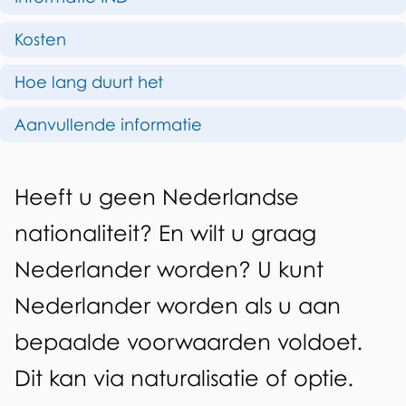
d
e
Kosten
e
r
z
Hoe lang duurt het
l
e
a
Aanvullende informatie
p
n
a
A
d
Heeft u geen Nederlandse
g
l
e
nationaliteit? En wilt u graag
i
g
r
n
Nederlander worden? U kunt
e
a
w
Nederlander worden als u aan
m
o
bepaalde voorwaarden voldoet.
e
r
Dit kan via naturalisatie of optie.
e