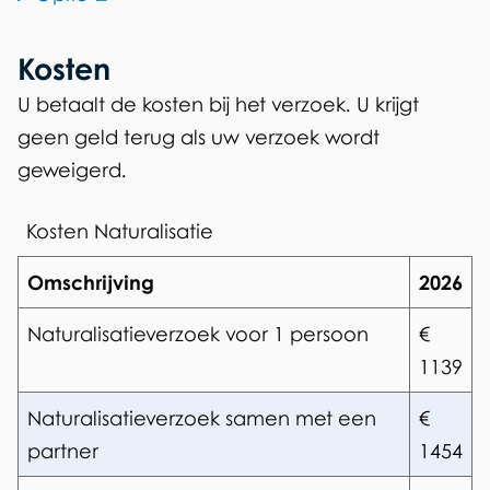
b
extern)
is
s
extern)
Kosten
i
U betaalt de kosten bij het verzoek. U krijgt
t
geen geld terug als uw verzoek wordt
e
geweigerd.
I
N
Kosten Naturalisatie
D
Omschrijving
2026
Naturalisatieverzoek voor 1 persoon
€
1139
Naturalisatieverzoek samen met een
€
partner
1454