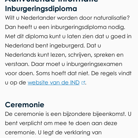
Inburgeringsdiploma
Wilt u Nederlander worden door naturalisatie?
Dan heeft u een inburgeringsdiploma nodig.
Met dit diploma kunt u laten zien dat u goed in
Nederland bent ingeburgerd. Dat u
Nederlands kunt lezen, schrijven, spreken en
verstaan. Daar moet u inburgeringsexamen
voor doen. Soms hoeft dat niet. De regels vindt
u op de
website van de IND
(
.
l
i
Ceremonie
n
De ceremonie is een bijzondere bijeenkomst. U
k
bent verplicht om mee te doen aan deze
i
ceremonie. U legt de verklaring van
s