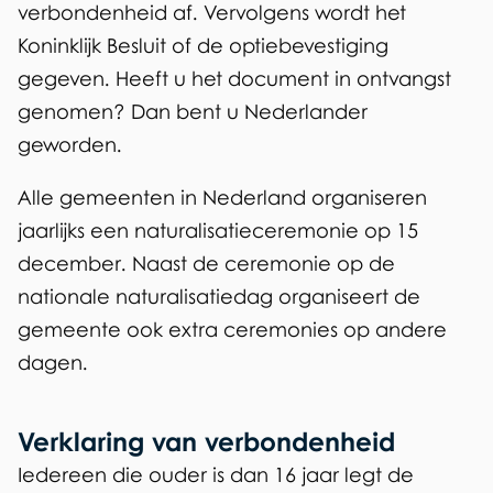
verbondenheid af. Vervolgens wordt het
e
Koninklijk Besluit of de optiebevestiging
x
gegeven. Heeft u het document in ontvangst
t
genomen? Dan bent u Nederlander
e
geworden.
r
Alle gemeenten in Nederland organiseren
n
jaarlijks een naturalisatieceremonie op 15
)
december. Naast de ceremonie op de
nationale naturalisatiedag organiseert de
gemeente ook extra ceremonies op andere
dagen.
Verklaring van verbondenheid
Iedereen die ouder is dan 16 jaar legt de