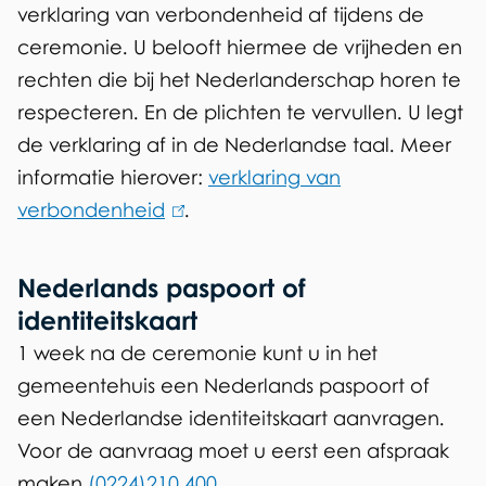
verklaring van verbondenheid af tijdens de
ceremonie. U belooft hiermee de vrijheden en
rechten die bij het Nederlanderschap horen te
respecteren. En de plichten te vervullen. U legt
de verklaring af in de Nederlandse taal. Meer
informatie hierover:
verklaring van
verbondenheid
(
.
l
i
Nederlands paspoort of
n
identiteitskaart
k
1 week na de ceremonie kunt u in het
i
gemeentehuis een Nederlands paspoort of
s
een Nederlandse identiteitskaart aanvragen.
e
Voor de aanvraag moet u eerst een afspraak
x
maken
(0224)210 400
.