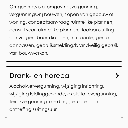
e
g
Omgevingsvisie, omgevingsvergunning,
r
vergunningsvrij bouwen, slopen van gebouw of
u
w
woning, conceptaanvraag ruimtelijke plannen,
n
consult voor ruimtelijke plannen, rioolaansluiting
e
aanvragen, boom kappen, inrit aanleggen of
n
r
aanpassen, gebruiksmelding/brandveilig gebruik
i
p
van bouwwerken.
n
e
g
n
Drank- en horeca
e
Alcoholwetvergunning, wijziging inrichting,
n
wijziging leidinggevende, exploitatievergunning,
terrasvergunning, melding geluid en licht,
e
ontheffing sluitingsuur
n