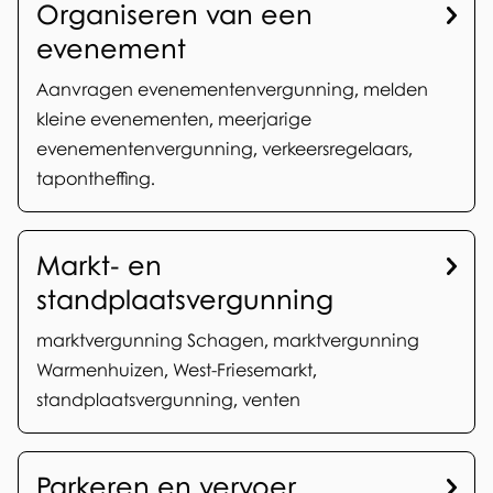
o
Organiseren van een
n
evenement
t
Aanvragen evenementenvergunning, melden
kleine evenementen, meerjarige
h
evenementenvergunning, verkeersregelaars,
e
tapontheffing.
ff
i
Markt- en
standplaatsvergunning
n
g
marktvergunning Schagen, marktvergunning
Warmenhuizen, West-Friesemarkt,
e
standplaatsvergunning, venten
n
Parkeren en vervoer