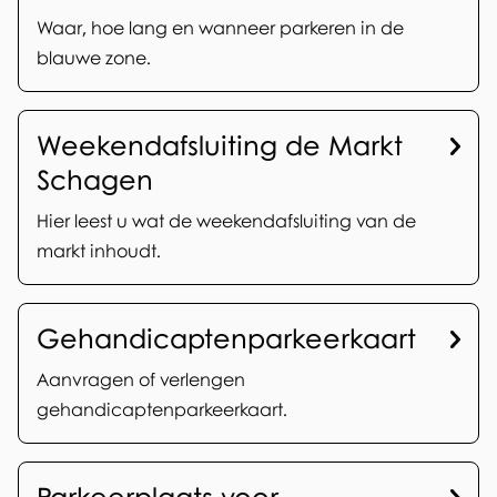
e
k
Waar, hoe lang en wanneer parkeren in de
r
blauwe zone.
e
w
r
e
Weekendafsluiting de Markt
e
r
Schagen
n
p
Hier leest u wat de weekendafsluiting van de
e
e
markt inhoudt.
n
n
v
Gehandicaptenparkeerkaart
e
Aanvragen of verlengen
r
gehandicaptenparkeerkaart.
v