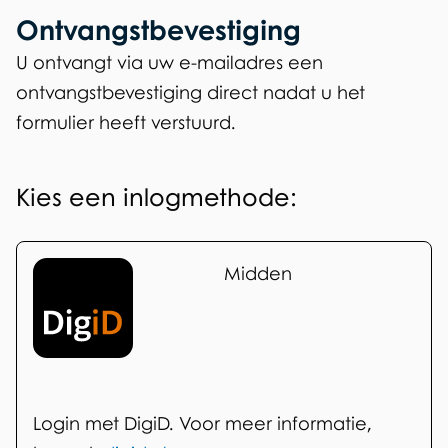
Ontvangstbevestiging
U ontvangt via uw e-mailadres een
ontvangstbevestiging direct nadat u het
formulier heeft verstuurd.
L
o
Kies een inlogmethode:
g
i
D
Midden
i
n
g
i
D
Login met DigiD. Voor meer informatie,