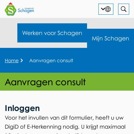
Huidige
Nederlands
Ope
Zoek
T
M
taal:
,
a
e
Kies
Werken voor Schagen
Mijn Schagen
l
andere
n
e
taal
u
n
K
Home
Aanvragen consult
r
u
i
Aanvragen consult
m
e
A
l
p
a
Inloggen
a
d
n
Voor het invullen van dit formulier, heeft u uw
DigiD of E-Herkenning nodig. U krijgt maximaal
v