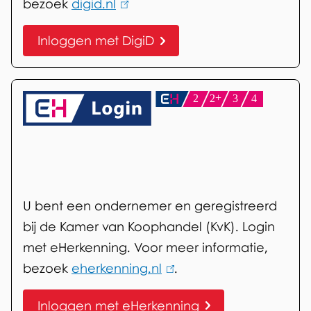
bezoek
digid.nl
(link
is
Inloggen met DigiD
extern)
e
H
e
r
k
e
U bent een ondernemer en geregistreerd
n
bij de Kamer van Koophandel (KvK). Login
n
met eHerkenning. Voor meer informatie,
i
bezoek
eherkenning.nl
(link
.
n
is
g
Inloggen met eHerkenning
extern)