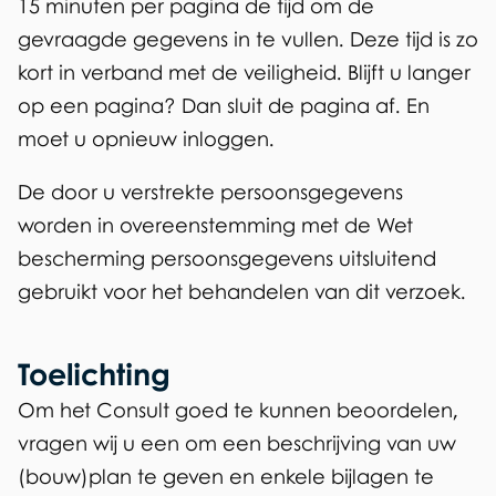
15 minuten per pagina de tijd om de
r
gevraagde gegevens in te vullen. Deze tijd is zo
a
kort in verband met de veiligheid. Blijft u langer
op een pagina? Dan sluit de pagina af. En
g
moet u opnieuw inloggen.
e
De door u verstrekte persoonsgegevens
n
worden in overeenstemming met de Wet
c
bescherming persoonsgegevens uitsluitend
o
gebruikt voor het behandelen van dit verzoek.
n
Toelichting
s
Om het Consult goed te kunnen beoordelen,
u
vragen wij u een om een beschrijving van uw
l
(bouw)plan te geven en enkele bijlagen te