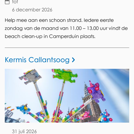
e
n
tot
i
6 december 2026
)
n
t
Help mee aan een schoon strand. Iedere eerste
d
e
zondag van de maand van 11.00 – 13.00 uur vindt de
e
n
beach clean-up in Camperduin plaats.
r
Kermis Callantsoog
31 juli 2026
Datum