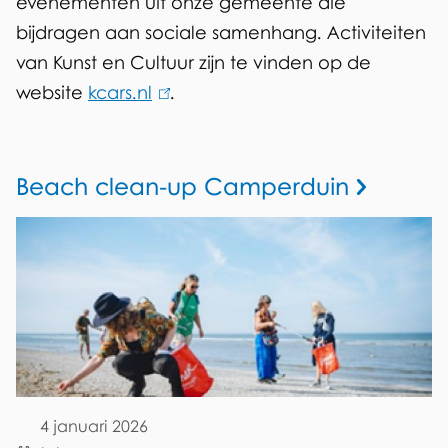
evenementen uit onze gemeente die
v
bijdragen aan sociale samenhang.
Activiteiten
i
van Kunst en Cultuur zijn te vinden op de
website
kcars.nl
(
.
t
l
e
i
i
n
A
Beach clean-up Camperduin
k
t
c
i
t
e
s
i
n
e
v
x
k
i
t
a
e
t
l
r
4 januari 2026
e
Datum