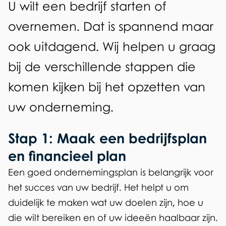
n
A
U wilt een bedrijf starten of
i
l
overnemen. Dat is spannend maar
n
g
ook uitdagend. Wij helpen u graag
e
g
bij de verschillende stappen die
m
e
komen kijken bij het opzetten van
e
m
uw onderneming.
e
e
n
e
Stap 1: Maak een bedrijfsplan
en financieel plan
n
Een goed ondernemingsplan is belangrijk voor
t
het succes van uw bedrijf. Het helpt u om
e
duidelijk te maken wat uw doelen zijn, hoe u
S
die wilt bereiken en of uw ideeën haalbaar zijn.