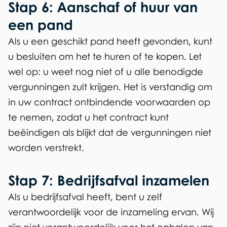
Stap 6: Aanschaf of huur van
k
i
een pand
s
Als u een geschikt pand heeft gevonden, kunt
e
u besluiten om het te huren of te kopen. Let
x
wel op: u weet nog niet of u alle benodigde
t
vergunningen zult krijgen. Het is verstandig om
e
in uw contract ontbindende voorwaarden op
r
te nemen, zodat u het contract kunt
n
beëindigen als blijkt dat de vergunningen niet
)
worden verstrekt.
Stap 7: Bedrijfsafval inzamelen
Als u bedrijfsafval heeft, bent u zelf
verantwoordelijk voor de inzameling ervan. Wij