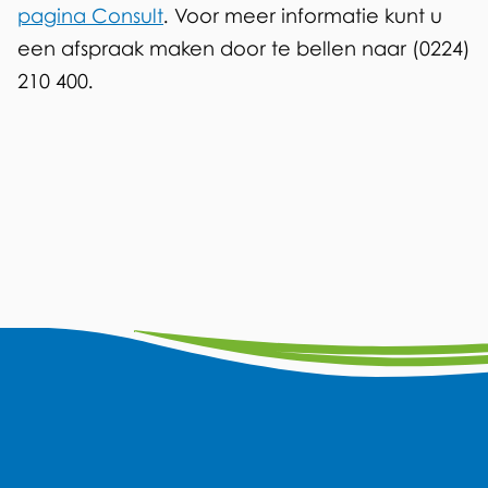
pagina Consult
. Voor meer informatie kunt u
een afspraak maken door te bellen naar (0224)
210 400.
A
F
Y
L
W
I
a
o
i
h
n
l
c
u
n
a
s
g
e
t
k
t
t
e
b
u
e
s
a