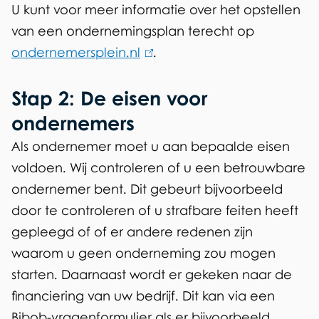
c
U kunt voor meer informatie over het opstellen
van een ondernemingsplan terecht op
h
ondernemersplein.nl
(
.
a
l
g
Stap 2: De eisen voor
i
n
ondernemers
e
k
Als ondernemer moet u aan bepaalde eisen
n
i
voldoen. Wij controleren of u een betrouwbare
s
ondernemer bent. Dit gebeurt bijvoorbeeld
e
door te controleren of u strafbare feiten heeft
x
gepleegd of of er andere redenen zijn
t
waarom u geen onderneming zou mogen
e
starten. Daarnaast wordt er gekeken naar de
r
financiering van uw bedrijf. Dit kan via een
n
Bibob-vragenformulier als er bijvoorbeeld