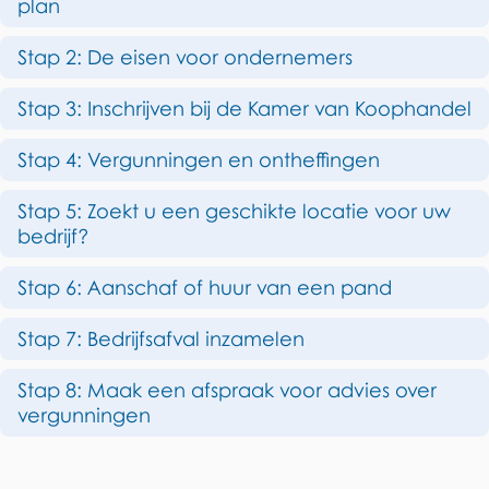
plan
p
d
d
r
Stap 2: De eisen voor ondernemers
e
i
Stap 3: Inschrijven bij de Kamer van Koophandel
z
j
Stap 4: Vergunningen en ontheffingen
e
f
p
Stap 5: Zoekt u een geschikte locatie voor uw
s
bedrijf?
a
t
g
Stap 6: Aanschaf of huur van een pand
a
i
Stap 7: Bedrijfsafval inzamelen
r
n
Stap 8: Maak een afspraak voor advies over
a
t
vergunningen
e