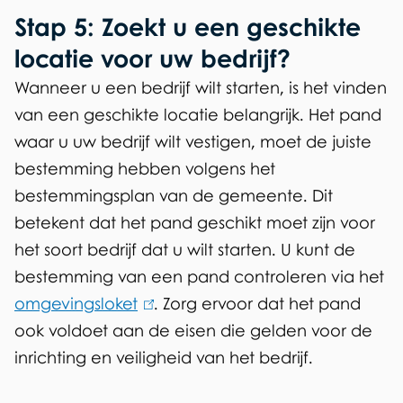
Stap 5: Zoekt u een geschikte
i
s
locatie voor uw bedrijf?
e
Wanneer u een bedrijf wilt starten, is het vinden
x
van een geschikte locatie belangrijk. Het pand
t
waar u uw bedrijf wilt vestigen, moet de juiste
e
bestemming hebben volgens het
r
bestemmingsplan van de gemeente. Dit
n
betekent dat het pand geschikt moet zijn voor
)
het soort bedrijf dat u wilt starten. U kunt de
bestemming van een pand controleren via het
omgevingsloket
(
.
Zorg ervoor dat het pand
ook voldoet aan de eisen die gelden voor de
l
inrichting en veiligheid van het bedrijf.
i
n