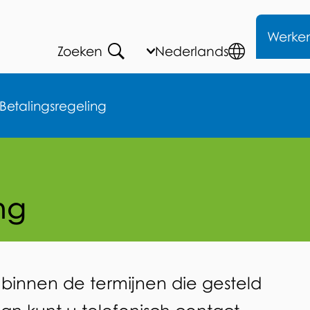
Me
Werke
Zoeken
Huidige
Nederlands
,
Open
taal:
Kies
Talen
andere
Betalingsregeling
taal
ng
 binnen de termijnen die gesteld