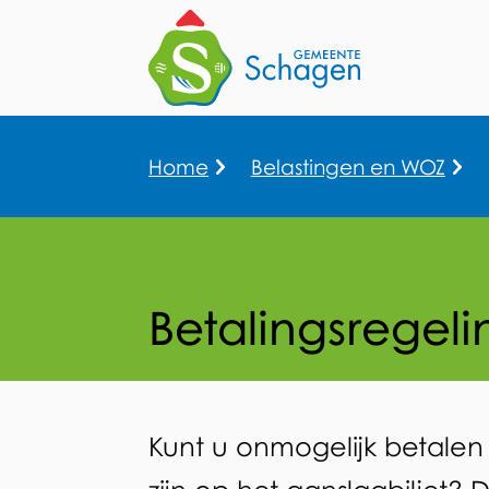
Home
Belastingen en WOZ
Kruimelpad
Betalingsregeli
Betalingsregeling
Kunt u onmogelijk betalen
Algemeen