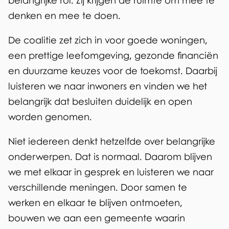
belangrijke rol. Zij krijgen de ruimte om mee te
2
denken en mee te doen.
0
De coalitie zet zich in voor goede woningen,
2
een prettige leefomgeving, gezonde financiën
6
en duurzame keuzes voor de toekomst. Daarbij
-
luisteren we naar inwoners en vinden we het
2
belangrijk dat besluiten duidelijk en open
worden genomen.
0
3
Niet iedereen denkt hetzelfde over belangrijke
onderwerpen. Dat is normaal. Daarom blijven
0
we met elkaar in gesprek en luisteren we naar
verschillende meningen. Door samen te
werken en elkaar te blijven ontmoeten,
bouwen we aan een gemeente waarin