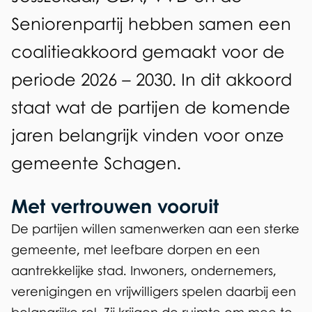
e
l
i
Seniorenpartij hebben samen een
z
g
t
coalitieakkoord gemaakt voor de
e
e
i
periode 2026 – 2030. In dit akkoord
p
m
e
staat wat de partijen de komende
a
e
a
g
jaren belangrijk vinden voor onze
e
k
i
gemeente Schagen.
n
k
n
Met vertrouwen vooruit
a
o
De partijen willen samenwerken aan een sterke
o
gemeente, met leefbare dorpen en een
r
aantrekkelijke stad. Inwoners, ondernemers,
d
verenigingen en vrijwilligers spelen daarbij een