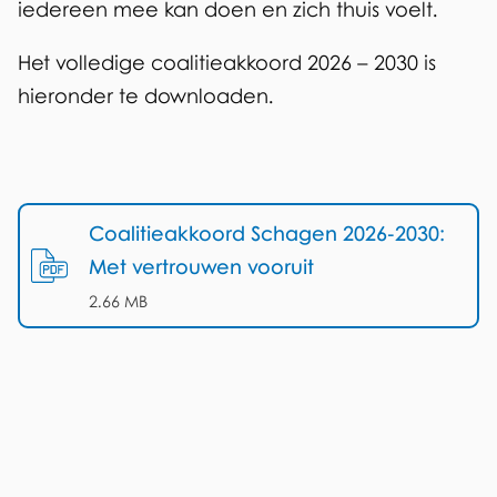
iedereen mee kan doen en zich thuis voelt.
Het volledige coalitieakkoord 2026 – 2030 is
hieronder te downloaden.
T
e
Coalitieakkoord Schagen 2026-2030:
d
Met vertrouwen vooruit
o
(
PDF
-
)
2.66 MB
w
n
l
o
a