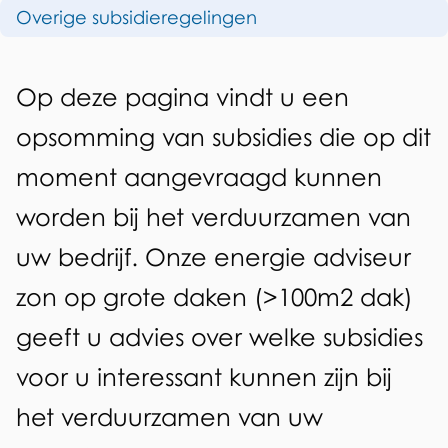
e
Overige subsidieregelingen
m
e
A
Op deze pagina vindt u een
n
l
opsomming van subsidies die op dit
g
moment aangevraagd kunnen
e
worden bij het verduurzamen van
m
uw bedrijf. Onze energie adviseur
e
zon op grote daken (>100m2 dak)
e
geeft u advies over welke subsidies
n
voor u interessant kunnen zijn bij
het verduurzamen van uw