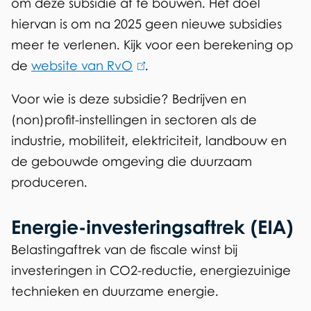
om deze subsidie af te bouwen. Het doel
)
hiervan is om na 2025 geen nieuwe subsidies
meer te verlenen. Kijk voor een berekening op
de
website van RvO
(
.
l
Voor wie is deze subsidie? Bedrijven en
i
(non)profit-instellingen in sectoren als de
n
industrie, mobiliteit, elektriciteit, landbouw en
k
de gebouwde omgeving die duurzaam
i
produceren.
s
e
Energie-investeringsaftrek (EIA)
x
Belastingaftrek van de fiscale winst bij
t
investeringen in CO2-reductie, energiezuinige
e
technieken en duurzame energie.
r