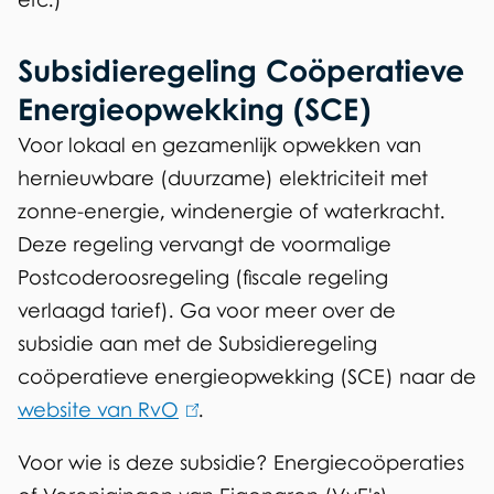
i
s
Subsidieregeling Coöperatieve
e
Energieopwekking (SCE)
x
Voor lokaal en gezamenlijk opwekken van
t
hernieuwbare (duurzame) elektriciteit met
e
zonne-energie, windenergie of waterkracht.
r
Deze regeling vervangt de voormalige
n
Postcoderoosregeling (fiscale regeling
)
verlaagd tarief). Ga voor meer over de
subsidie aan met de Subsidieregeling
coöperatieve energieopwekking (SCE) naar de
website van RvO
(
.
l
Voor wie is deze subsidie? Energiecoöperaties
i