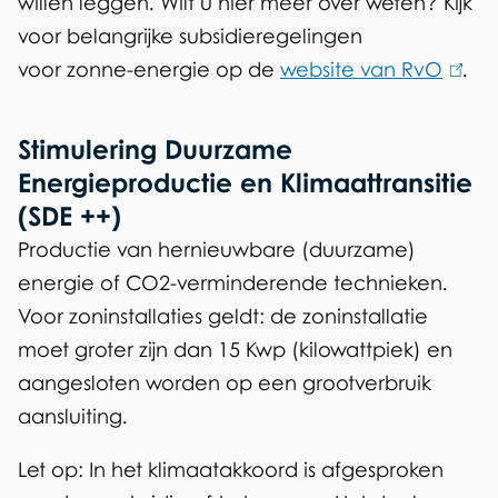
willen leggen.
Wilt u hier meer over weten? Kijk
voor
belangrijke subsidieregelingen
voor zonne-energie op de
website van RvO
(
.
l
i
Stimulering Duurzame
n
Energieproductie en Klimaattransitie
k
(SDE ++)
i
Productie van hernieuwbare (duurzame)
s
energie of CO2-verminderende technieken.
e
Voor zoninstallaties geldt: de zoninstallatie
x
moet groter zijn dan 15 Kwp (kilowattpiek) en
t
aangesloten worden op een grootverbruik
e
aansluiting.
r
Let op: In het klimaatakkoord is afgesproken
n