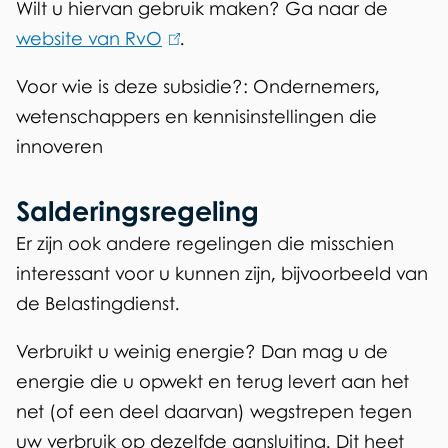
Wilt u hiervan gebruik maken? Ga naar de
website van RvO
(
.
l
Voor wie is deze subsidie?: Ondernemers,
i
wetenschappers en kennisinstellingen die
n
innoveren
k
i
Salderingsregeling
s
Er zijn ook andere regelingen die misschien
e
interessant voor u kunnen zijn, bijvoorbeeld van
x
de Belastingdienst.
t
e
Verbruikt u weinig energie? Dan mag u de
r
energie die u opwekt en terug levert aan het
n
net (of een deel daarvan) wegstrepen tegen
)
uw verbruik op dezelfde aansluiting. Dit heet