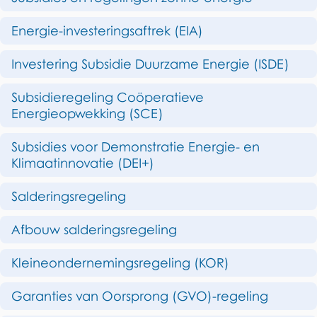
d
r
Energie-investeringsaftrek (EIA)
e
z
z
Investering Subsidie Duurzame Energie (ISDE)
a
e
a
Subsidieregeling Coöperatieve
p
Energieopwekking (SCE)
m
a
Subsidies voor Demonstratie Energie- en
o
g
Klimaatinnovatie (DEI+)
n
i
Salderingsregeling
d
n
Afbouw salderingsregeling
a
e
r
Kleineondernemingsregeling (KOR)
n
Garanties van Oorsprong (GVO)-regeling