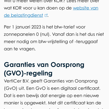
Wilt u meer weten over KOR? Lees meer over
l
wat KOR voor u kan doen op de
i
website van
de belastingdienst
(
.
n
l
k
Per 1 januari 2023 is het btw-tarief voor
i
i
zonnepanelen 0 (nul). Vanaf dan is het dus niet
n
s
meer nodig om btw-vrijstelling of -teruggaaf
k
e
aan te vragen.
i
x
s
t
Garanties van Oorsprong
e
e
(GVO)-regeling
x
r
VertiCer B.V. geeft Garanties van Oorsprong
t
n
(GvO) uit. Een GvO is een digitaal certificaat.
e
)
Dat is een bewijs dat energie op een nieuwe
r
manier is opgewekt. Met dit certificaat kan de
n