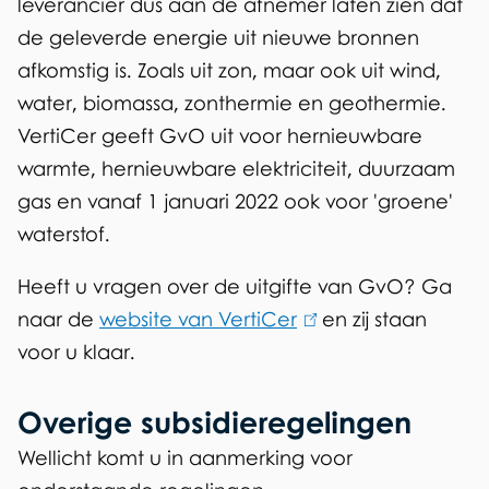
leverancier dus aan de afnemer laten zien dat
)
de geleverde energie uit nieuwe bronnen
afkomstig is. Zoals uit zon, maar ook uit wind,
water, biomassa, zonthermie en geothermie.
VertiCer geeft GvO uit voor hernieuwbare
warmte, hernieuwbare elektriciteit, duurzaam
gas en vanaf 1 januari 2022 ook voor 'groene'
waterstof.
Heeft u vragen over de uitgifte van GvO? Ga
naar de
website van VertiCer
(
en zij staan
voor u klaar.
l
i
Overige subsidieregelingen
n
k
Wellicht komt u in aanmerking voor
i