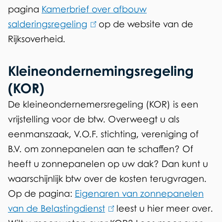
pagina
Kamerbrief over afbouw
i
salderingsregeling
(
op de website van de
n
Rijksoverheid.
l
k
i
i
Kleineondernemingsregeling
n
s
k
e
(KOR)
i
x
De kleineondernemersregeling (KOR) is een
s
t
vrijstelling voor de btw. Overweegt u als
e
e
eenmanszaak, V.O.F. stichting, vereniging of
x
r
B.V. om zonnepanelen aan te schaffen? Of
t
n
heeft u zonnepanelen op uw dak? Dan kunt u
e
)
waarschijnlijk btw over de kosten terugvragen.
r
Op de pagina:
Eigenaren van zonnepanelen
n
van de Belastingdienst
(
leest u hier meer over.
)