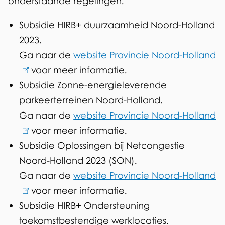
onderstaande regelingen.
s
Subsidie HIRB+ duurzaamheid Noord-Holland
e
2023.
x
Ga naar de
website Provincie Noord-Holland
(
t
voor meer informatie.
l
e
Subsidie Zonne-energieleverende
i
r
parkeerterreinen Noord-Holland.
n
n
Ga naar de
website Provincie Noord-Holland
k
(
)
voor meer informatie.
i
l
Subsidie Oplossingen bij Netcongestie
s
i
Noord-Holland 2023 (SON).
e
n
Ga naar de
website Provincie Noord-Holland
x
k
(
voor meer informatie.
t
i
l
Subsidie HIRB+ Ondersteuning
e
s
i
toekomstbestendige werklocaties.
r
e
n