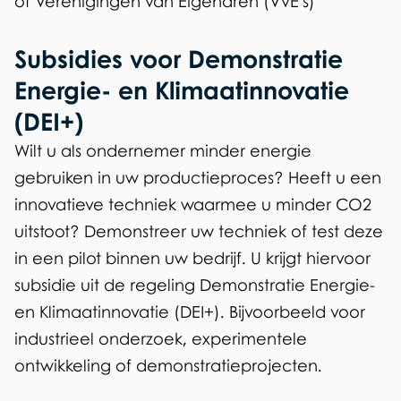
of Verenigingen van Eigenaren (VvE's)
n
k
Subsidies voor Demonstratie
i
Energie- en Klimaatinnovatie
s
(DEI+)
e
x
Wilt u als ondernemer minder energie
t
gebruiken in uw productieproces? Heeft u een
e
innovatieve techniek waarmee u minder CO2
r
uitstoot? Demonstreer uw techniek of test deze
n
in een pilot binnen uw bedrijf. U krijgt hiervoor
)
subsidie uit de regeling Demonstratie Energie-
en Klimaatinnovatie (DEI+). Bijvoorbeeld voor
industrieel onderzoek, experimentele
ontwikkeling of demonstratieprojecten.