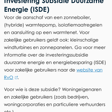
Investering Subsidie Duurzame
i
Energie (ISDE)
s
Voor de aanschaf van een zonneboiler,
e
(hybride) warmtepomp, isolatiemaatregelen
x
en aansluiting op een warmtenet. Voor
t
zakelijke gebruikers geldt ook: kleinschalige
e
windturbines en zonnepanelen. Ga voor meer
r
informatie over de investeringssubsidie
n
duurzame energie en energiebesparing (ISDE)
)
voor zakelijke gebruikers naar de
website van
RvO
(
.
l
Voor wie is deze subsidie? Woningeigenaren
i
en zakelijke gebruikers (zoals bedrijven,
n
woningcorporaties en particuliere verhuurders
k
etc.)