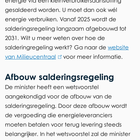
energie via een kleinverbruikersaansluiting
gesaldeerd worden. U moet dan ook wél
energie verbruiken. Vanaf 2025 wordt de
salderingsregeling langzaam afgebouwd tot
2031. Wilt u meer weten over
hoe de
salderingregeling werkt? Ga naar de
website
van Milieucentraal
(
voor meer informatie.
l
Afbouw salderingsregeling
i
n
De minister heeft een wetsvoorstel
k
aangekondigd voor de afbouw van de
i
salderingsregeling. Door deze afbouw wordt
s
de vergoeding die energieleveranciers
e
moeten betalen voor terug levering steeds
x
belangrijker. In het wetsvoorstel zal de minister