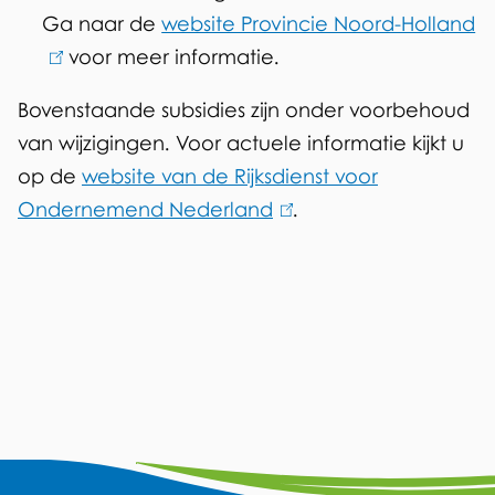
Ga naar de
website Provincie Noord-Holland
n
x
k
(
voor meer informatie.
)
t
i
l
e
s
i
Bovenstaande subsidies zijn onder voorbehoud
r
e
n
van wijzigingen. Voor actuele informatie kijkt u
n
x
k
op de
website van de Rijksdienst voor
)
t
i
Ondernemend Nederland
(
.
e
s
l
r
e
i
n
x
n
)
t
k
e
i
r
s
n
e
)
A
x
F
Y
L
W
I