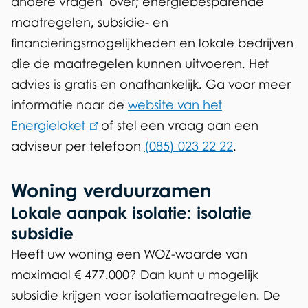
andere vragen over; energiebesparende
r
maatregelen, subsidie- en
n
financieringsmogelijkheden en lokale bedrijven
)
die de maatregelen kunnen uitvoeren. Het
advies is gratis en onafhankelijk. Ga voor meer
informatie naar de
website van het
Energieloket
(
of stel een vraag aan een
adviseur per telefoon
l
(085) 023 22 22
.
i
Woning verduurzamen
n
k
Lokale aanpak isolatie: isolatie
i
subsidie
s
Heeft uw woning een WOZ-waarde van
e
maximaal € 477.000? Dan kunt u mogelijk
x
subsidie krijgen voor isolatiemaatregelen. De