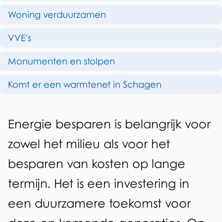
p
e
Woning verduurzamen
d
r
VVE's
e
g
z
Monumenten en stolpen
i
e
e
Komt er een warmtenet in Schagen
p
b
a
A
e
Energie besparen is belangrijk voor
g
l
s
zowel het milieu als voor het
i
g
p
n
besparen van kosten op lange
e
a
a
termijn. Het is een investering in
m
r
een duurzamere toekomst voor
e