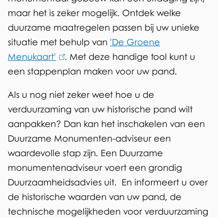
i
maar het is zeker mogelijk. Ontdek welke
s
duurzame maatregelen passen bij uw unieke
e
situatie met behulp van
'De Groene
x
Menukaart'
(
. Met deze handige tool kunt u
t
een stappenplan maken voor uw pand.
l
e
i
Als u nog niet zeker weet hoe u de
r
n
verduurzaming van uw historische pand wilt
n
k
aanpakken? Dan kan het inschakelen van een
)
i
Duurzame Monumenten-adviseur een
s
waardevolle stap zijn. Een Duurzame
e
monumentenadviseur voert een grondig
x
Duurzaamheidsadvies uit. En informeert u over
t
de historische waarden van uw pand, de
e
technische mogelijkheden voor verduurzaming
r