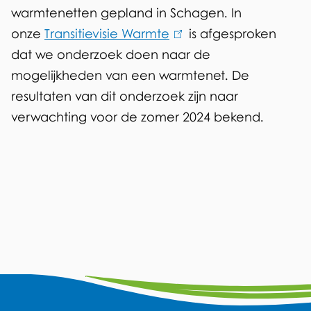
warmtenetten gepland in Schagen. In
e
onze
Transitievisie Warmte
r
(
is afgesproken
dat we onderzoek doen naar de
n
l
mogelijkheden van een warmtenet. De
)
i
resultaten van dit onderzoek zijn naar
n
verwachting voor de zomer 2024 bekend.
k
i
s
e
x
t
e
r
A
n
F
Y
L
W
I
)
a
o
i
h
n
l