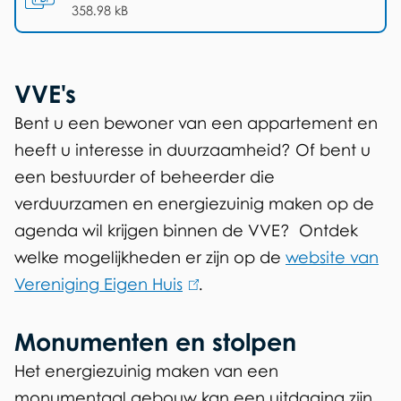
d
(
PDF
-
)
358.98 kB
o
w
n
VVE's
l
Bent u een bewoner van een appartement en
o
heeft u interesse in duurzaamheid? Of bent u
a
een bestuurder of beheerder die
d
verduurzamen en energiezuinig maken op de
e
agenda wil krijgen binnen de VVE? Ontdek
n
welke mogelijkheden er zijn op de
website van
Vereniging Eigen Huis
(
.
l
Monumenten en stolpen
i
n
Het energiezuinig maken van een
k
monumentaal gebouw kan een uitdaging zijn,