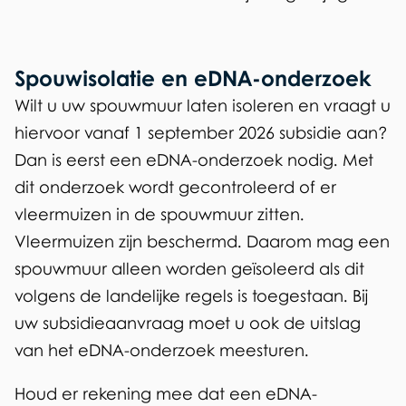
i
n
k
Spouwisolatie en eDNA-onderzoek
i
Wilt u uw spouwmuur laten isoleren en vraagt u
s
hiervoor vanaf 1 september 2026 subsidie aan?
e
Dan is eerst een eDNA-onderzoek nodig. Met
x
dit onderzoek wordt gecontroleerd of er
t
vleermuizen in de spouwmuur zitten.
e
Vleermuizen zijn beschermd. Daarom mag een
r
spouwmuur alleen worden geïsoleerd als dit
n
volgens de landelijke regels is toegestaan. Bij
)
uw subsidieaanvraag moet u ook de uitslag
van het eDNA-onderzoek meesturen.
Houd er rekening mee dat een eDNA-