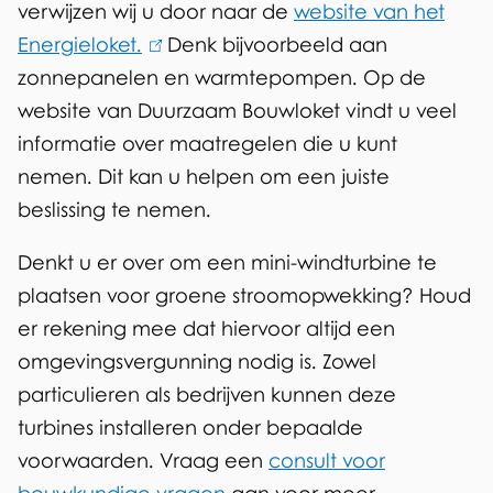
verwijzen wij u door naar de
website van het
Energieloket.
(
Denk bijvoorbeeld aan
zonnepanelen en warmtepompen. Op de
l
website van Duurzaam Bouwloket vindt u veel
i
informatie over maatregelen die u kunt
n
nemen. Dit kan u helpen om een juiste
k
beslissing te nemen.
i
s
Denkt u er over om een mini-windturbine te
e
plaatsen voor groene stroomopwekking? Houd
x
er rekening mee dat hiervoor altijd een
t
omgevingsvergunning nodig is. Zowel
e
particulieren als bedrijven kunnen deze
r
turbines installeren onder bepaalde
n
voorwaarden. Vraag een
consult voor
)