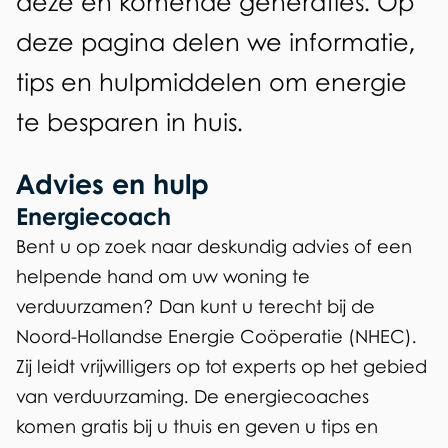
e
deze en komende generaties. Op
e
n
deze pagina delen we informatie,
n
v
tips en hulpmiddelen om energie
o
te besparen in huis.
o
Advies en hulp
r
Energiecoach
i
Bent u op zoek naar deskundig advies of een
n
helpende hand om uw woning te
w
verduurzamen? Dan kunt u terecht bij de
Noord-Hollandse Energie Coöperatie (NHEC).
o
Zij leidt vrijwilligers op tot experts op het gebied
n
van verduurzaming. De energiecoaches
e
komen gratis bij u thuis en geven u tips en