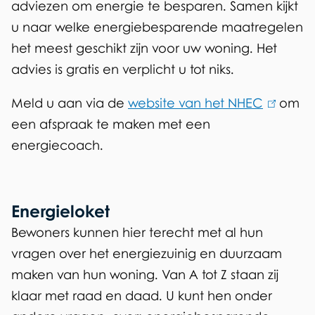
adviezen om energie te besparen. Samen kijkt
r
u naar welke energiebesparende maatregelen
s
het meest geschikt zijn voor uw woning. Het
advies is gratis en verplicht u tot niks.
Meld u aan via de
website van het NHEC
(
om
een afspraak te maken met een
l
energiecoach.
i
n
k
i
Energieloket
s
Bewoners kunnen hier terecht met al hun
e
vragen over het energiezuinig en duurzaam
x
maken van hun woning. Van A tot Z staan zij
t
klaar met raad en daad. U kunt hen onder
e