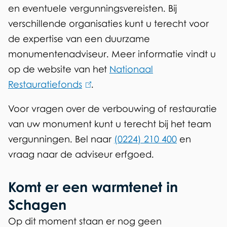
en eventuele vergunningsvereisten. Bij
n
verschillende organisaties kunt u terecht voor
)
de expertise van een duurzame
monumentenadviseur. Meer informatie vindt u
op de website van het
Nationaal
Restauratiefonds
(
.
l
Voor vragen over de verbouwing of restauratie
i
van uw monument kunt u terecht bij het team
n
vergunningen. Bel naar
(0224) 210 400
en
k
vraag naar de adviseur erfgoed.
i
s
Komt er een warmtenet in
e
Schagen
x
Op dit moment staan er nog geen
t