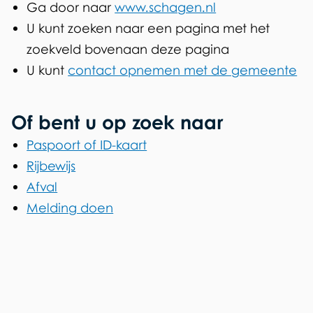
Ga door naar
www.schagen.nl
n
U kunt zoeken naar een pagina met het
t
zoekveld bovenaan deze pagina
o
U kunt
contact opnemen met de gemeente
e
Of bent u op zoek naar
g
Paspoort of ID-kaart
a
Rijbewijs
n
Afval
g
Melding doen
t
o
t