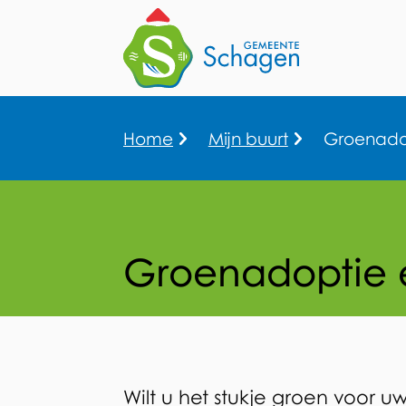
Home
Mijn buurt
Groenadop
Kruimelpad
Groenadoptie 
Groenadoptie
en
Wilt u het stukje groen voor u