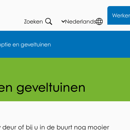
Me
Werke
Zoeken
Huidige
Nederlands
,
Open
taal:
Kies
Talen
andere
tie en geveltuinen
taal
en geveltuinen
w deur of bij u in de buurt nog mooier