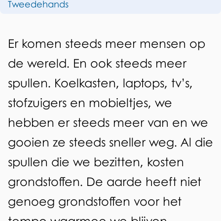
Tweedehands
e
e
z
b
A
e
Er komen steeds meer mensen op
r
l
p
de wereld. En ook steeds meer
u
g
a
spullen. Koelkasten, laptops, tv’s,
i
e
g
stofzuigers en mobieltjes, we
k
m
i
hebben er steeds meer van en we
e
e
n
gooien ze steeds sneller weg. Al die
e
a
n
spullen die we bezitten, kosten
n
r
grondstoffen. De aarde heeft niet
e
genoeg grondstoffen voor het
c