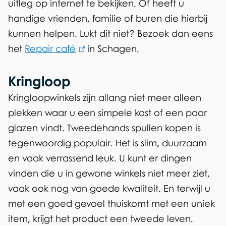
uitleg op internet te bekijken. Of heeft u
handige vrienden, familie of buren die hierbij
kunnen helpen. Lukt dit niet? Bezoek dan eens
het
Repair café
(
in Schagen.
l
Kringloop
i
n
Kringloopwinkels zijn allang niet meer alleen
k
plekken waar u een simpele kast of een paar
i
glazen vindt. Tweedehands spullen kopen is
s
tegenwoordig populair. Het is slim, duurzaam
e
en vaak verrassend leuk. U kunt er dingen
x
vinden die u in gewone winkels niet meer ziet,
t
vaak ook nog van goede kwaliteit. En terwijl u
e
met een goed gevoel thuiskomt met een uniek
r
item, krijgt het product een tweede leven.