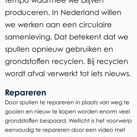
tempo waarmee we blijven
y
produceren. In Nederland willen
c
we werken aan een circulaire
l
samenleving. Dat betekent dat we
i
spullen opnieuw gebruiken en
n
grondstoffen recyclen. Bij recyclen
g
wordt afval verwerkt tot iets nieuws.
Repareren
Door spullen te repareren in plaats van weg te
gooien en nieuw te kopen worden enorm veel
grondstoffen bespaard. Wellicht is het voorwerp
eenvoudig te repareren door een video met