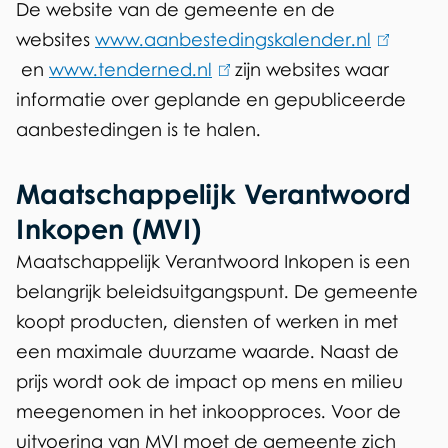
De website van de gemeente en de
websites
www.aanbestedingskalender.nl
(
en
www.tenderned.nl
(
zijn websites waar
l
informatie over geplande en gepubliceerde
l
i
aanbestedingen is te halen.
i
n
n
k
Maatschappelijk Verantwoord
k
i
i
s
Inkopen (MVI)
s
e
Maatschappelijk Verantwoord Inkopen is een
e
x
belangrijk beleidsuitgangspunt. De gemeente
x
t
koopt producten, diensten of werken in met
t
e
een maximale duurzame waarde. Naast de
e
r
prijs wordt ook de impact op mens en milieu
r
n
meegenomen in het inkoopproces. Voor de
n
)
uitvoering van MVI moet de gemeente zich