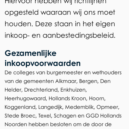
Hiervoor hebben wij richtlijnen
t
e
opgesteld waaraan wij ons moet
d
houden. Deze staan in het eigen
e
inkoop- en aanbestedingsbeleid.
n
Gezamenlijke
inkoopvoorwaarden
De colleges van burgemeester en wethouders
van de gemeenten Alkmaar, Bergen, Den
Helder, Drechterland, Enkhuizen,
Heerhugowaard, Hollands Kroon, Hoorn,
Koggenland, Langedijk, Medemblik, Opmeer,
Stede Broec, Texel, Schagen en GGD Hollands
Noorden hebben besloten om de door de