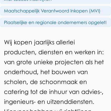
d
o
Maatschappelijk Verantwoord Inkopen (MVI)
e
o
z
Plaatselijke en regionale ondernemers opgelet!
p
e
e
p
A
Wij kopen jaarlijks allerlei
n
a
l
producten, diensten en werken in:
a
g
g
van grote unieke projecten als het
a
i
e
onderhoud, het bouwen van
n
n
m
scholen, de schoonmaak en
a
b
e
catering tot de inhuur van advies-,
e
e
ingenieurs- en uitzenddiensten.
n
s