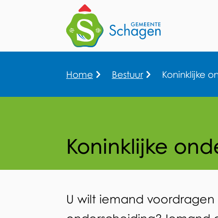
Home
Bestuur
Koninklijke 
Kruimelpad
Koninklijke on
Koninklijke
U wilt iemand voordragen 
Algemeen
onderscheiding