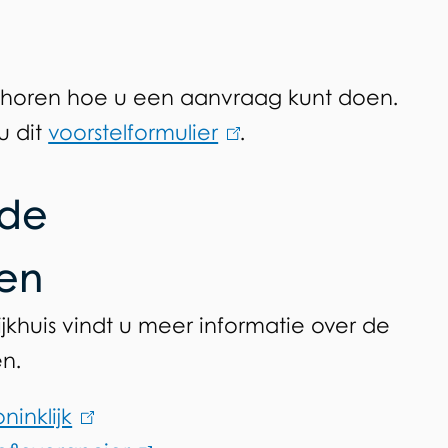
n horen hoe u een aanvraag kunt doen.
u dit
voorstelformulier
(
.
l
 de
i
n
en
k
i
jkhuis vindt u meer informatie over de
s
en.
e
x
ninklijk
(
t