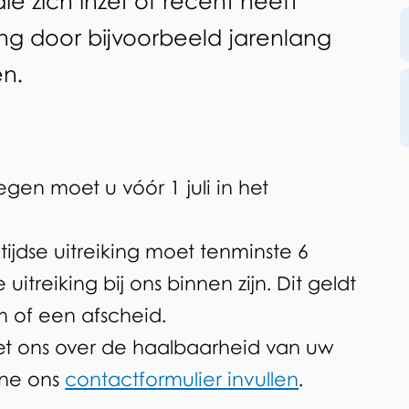
e zich inzet of recent heeft
ng door bijvoorbeeld jarenlang
en.
egen moet u vóór 1 juli in het
tijdse uitreiking moet tenminste 6
treiking bij ons binnen zijn. Dit geldt
m of een afscheid.
t ons over de haalbaarheid van uw
line ons
contactformulier invullen
.