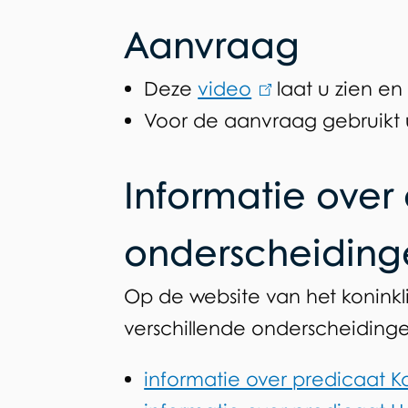
Aanvraag
Deze
video
(
laat u zien e
Voor de aanvraag gebruikt 
l
i
Informatie over
n
k
onderscheiding
i
s
Op de website van het koninkli
e
verschillende onderscheiding
x
t
informatie over predicaat Ko
e