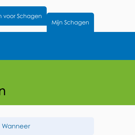
nu
n voor Schagen
Mijn Schagen
n
Op
Wanneer