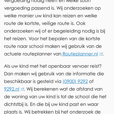
vergoeding nodig heeft en welke soort
t
vergoeding passend is. Wij onderzoeken op
welke manier uw kind kan reizen en welke
e
route de kortste, veilige route is. Ook
r
onderzoeken wij of er begeleiding nodig is bij
n
het reizen. Voor het bepalen van de kortste
route naar school maken wij gebruik van de
)
actuele routeplanner van
Routeplanner.nl
(
.
l
Als uw kind met het openbaar vervoer reist?
i
Dan maken wij gebruik van de informatie die
n
beschikbaar is gesteld via
(0900) 9292
of
k
9292.nl
(
. Wij berekenen wat de afstand van
i
de woning van uw kind is tot de school die het
l
s
dichtstbij is. En die bij uw kind past en waar
i
e
plaats is. Wij betrekken bij het onderzoek de
n