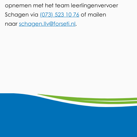
opnemen met het team leerlingenvervoer
n
Schagen via
(073) 523 10 76
of mailen
k
naar
schagen.llv@forseti.nl
.
i
s
e
x
t
e
r
n
A
F
Y
L
W
I
)
a
o
i
h
n
l
c
u
n
a
s
g
e
t
k
t
t
e
b
u
e
s
a