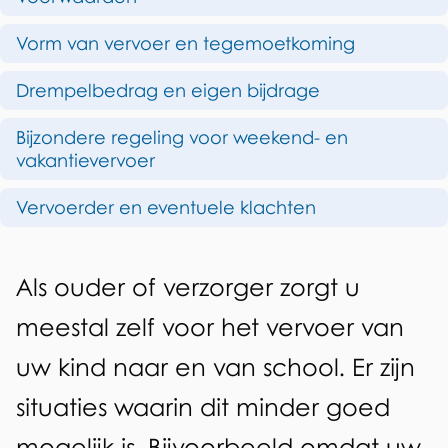
d
r
Vorm van vervoer en tegemoetkoming
e
l
z
Drempelbedrag en eigen bijdrage
i
e
n
Bijzondere regeling voor weekend- en
p
vakantievervoer
g
a
Vervoerder en eventuele klachten
e
g
n
i
A
Als ouder of verzorger zorgt u
v
n
l
meestal zelf voor het vervoer van
a
e
g
uw kind naar en van school. Er zijn
r
e
situaties waarin dit minder goed
v
m
mogelijk is. Bijvoorbeeld omdat uw