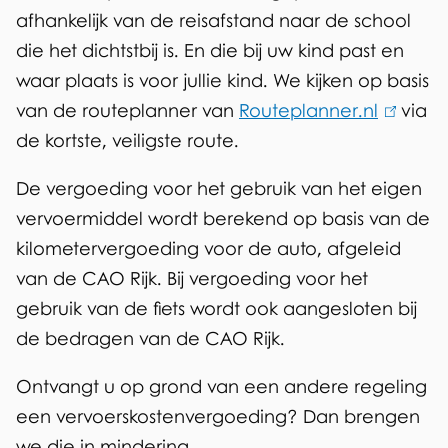
afhankelijk van de reisafstand naar de school
die het dichtstbij is. En die bij uw kind past en
waar plaats is voor jullie kind. We kijken op basis
van de routeplanner van
Routeplanner.nl
(
via
de kortste, veiligste route.
l
i
De vergoeding voor het gebruik van het eigen
n
vervoermiddel wordt berekend op basis van de
k
kilometervergoeding voor de auto, afgeleid
i
van de CAO Rijk. Bij vergoeding voor het
s
gebruik van de fiets wordt ook aangesloten bij
e
de bedragen van de CAO Rijk.
x
t
Ontvangt u op grond van een andere regeling
e
een vervoerskostenvergoeding? Dan brengen
r
we die in mindering.