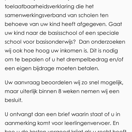
x
toelaatbaarheidsverklaring die het
k
t
samenwerkingsverband van scholen ten
i
e
behoeve van uw kind heeft afgegeven. Gaat
s
r
uw kind naar de basisschool of een speciale
e
n
school voor basisonderwijs? Dan onderzoeken
x
)
wij ook hoe hoog uw inkomen is. Dit is nodig
t
om te bepalen of u het drempelbedrag en/of
e
een eigen bijdrage moeten betalen.
r
n
Uw aanvraag beoordelen wij zo snel mogelijk,
)
maar uiterlijk binnen 8 weken nemen wij een
besluit.
U ontvangt dan een brief waarin staat of u in
aanmerking komt voor leerlingenvervoer. En
hoe u de kosten vergoed krijgt als u recht heeft