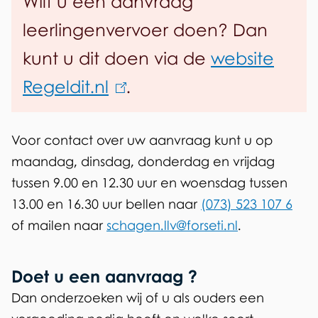
Wilt u een aanvraag
leerlingenvervoer doen? Dan
kunt u dit doen via de
website
Regeldit.nl
(
.
l
Voor contact over uw aanvraag kunt u op
i
maandag, dinsdag, donderdag en vrijdag
n
tussen 9.00 en 12.30 uur en woensdag tussen
k
13.00 en 16.30 uur bellen naar
(073) 523 107 6
of mailen naar
schagen.llv@forseti.nl
.
i
s
Doet u een aanvraag ?
e
Dan onderzoeken wij of u als ouders een
x