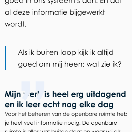
goed in ons systeem staan. Én dat
e
al deze informatie bijgewerkt
r
wordt.
o
p
e
Als ik buiten loop kijk ik altijd
n
goed om mij heen: wat zie ik?
b
a
Mijn werk is heel erg uitdagend
a
en ik leer echt nog elke dag
r
Voor het beheren van de openbare ruimte heb
g
je heel veel informatie nodig. De openbare
e
ruimte is alles wat buiten staat en waar wij als