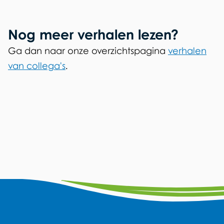
Nog meer verhalen lezen?
Ga dan naar onze overzichtspagina
verhalen
van collega's
.
A
F
Y
L
W
I
a
o
i
h
n
l
c
u
n
a
s
g