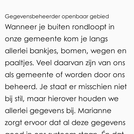
v
Gegevensbeheerder openbaar gebied
e
Wanneer je buiten rondloopt in
n
onze gemeente kom je langs
s
allerlei bankjes, bomen, wegen en
b
paaltjes. Veel daarvan zijn van ons
e
als gemeente of worden door ons
h
beheerd. Je staat er misschien niet
e
bij stil, maar hierover houden we
e
allerlei gegevens bij. Marianne
r
zorgt ervoor dat al deze gegevens
d