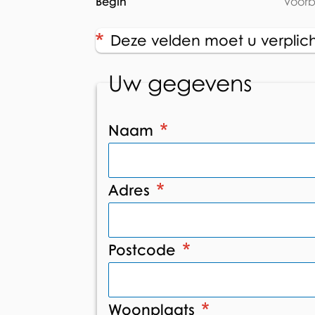
Huidige:
Begin
Voor
situatie
Deze velden moet u verplicht
Uw gegevens
Naam
Adres
Postcode
Woonplaats