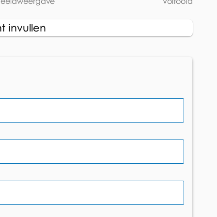
beeldweergave
Voltooid
 invullen