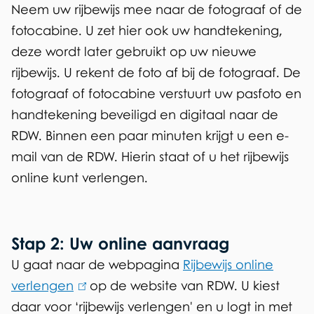
Neem uw rijbewijs mee naar de fotograaf of de
n
fotocabine. U zet hier ook uw handtekening,
k
deze wordt later gebruikt op uw nieuwe
i
rijbewijs. U rekent de foto af bij de fotograaf. De
s
fotograaf of fotocabine verstuurt uw pasfoto en
e
handtekening beveiligd en digitaal naar de
x
RDW. Binnen een paar minuten krijgt u een e-
t
mail van de RDW. Hierin staat of u het rijbewijs
e
online kunt verlengen.
r
n
)
Stap 2: Uw online aanvraag
U gaat naar de webpagina
Rijbewijs online
verlengen
(
op de website van RDW. U kiest
daar voor ‘rijbewijs verlengen' en u logt in met
l