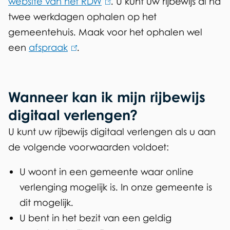
website van het RDW
(
. U kunt uw rijbewijs al na
n
twee werkdagen ophalen op het
l
e
gemeentehuis. Maak voor het ophalen wel
i
een
afspraak
(
.
n
a
l
k
a
i
i
n
n
s
Wanneer kan ik mijn rijbewijs
k
e
v
digitaal verlengen?
i
x
r
U kunt uw rijbewijs digitaal verlengen als u aan
s
t
de volgende voorwaarden voldoet:
a
e
e
x
r
g
U woont in een gemeente waar online
t
n
verlenging mogelijk is. In onze gemeente is
e
e
)
dit mogelijk.
n
r
U bent in het bezit van een geldig