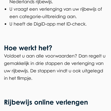
r
n
Nederlands rijbewijs.
)
U vraagt een verlenging van uw rijbewijs of
i
een categorie-uitbreiding aan.
j
U heeft de DigiD-app met ID-check.
b
e
Hoe werkt het?
w
Voldoet u aan alle voorwaarden? Dan regelt u
i
gemakkelijk in drie stappen de verlenging van
j
uw rijbewijs. De stappen vindt u ook uitgelegd
s
in het filmpje.
Rijbewijs online verlengen