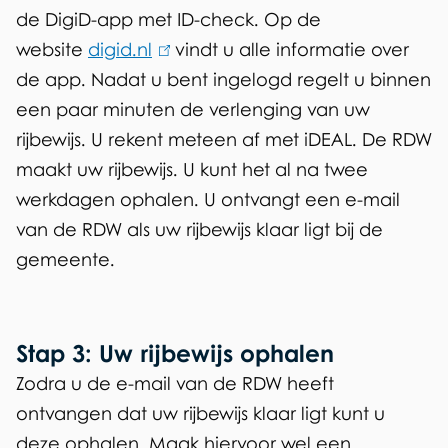
de DigiD-app met ID-check. Op de
i
website
digid.nl
n
(
vindt u alle informatie over
de app. Nadat u bent ingelogd regelt u binnen
k
l
een paar minuten de verlenging van uw
i
i
rijbewijs. U rekent meteen af met iDEAL. De RDW
s
n
maakt uw rijbewijs. U kunt het al na twee
e
k
werkdagen ophalen. U ontvangt een e-mail
x
i
van de RDW als uw rijbewijs klaar ligt bij de
t
s
gemeente.
e
e
r
x
n
t
)
e
Stap 3: Uw rijbewijs ophalen
r
Zodra u de e-mail van de RDW heeft
n
ontvangen dat uw rijbewijs klaar ligt kunt u
)
deze ophalen. Maak hiervoor wel een