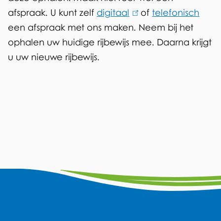
afspraak. U kunt zelf
digitaal
(
of
telefonisch
een afspraak met ons maken. Neem bij het
l
ophalen uw huidige rijbewijs mee. Daarna krijgt
i
u uw nieuwe rijbewijs.
n
k
i
s
e
x
t
e
A
r
F
Y
L
W
I
n
a
o
i
h
n
l
)
c
u
n
a
s
g
e
t
k
t
t