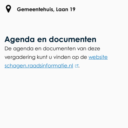
r
Locatie
Gemeentehuis, Laan 19
d
e
e
Agenda en documenten
l
De agenda en documenten van deze
vergadering kunt u vinden op de
website
s
schagen.raadsinformatie.nl
(
.
v
l
o
i
n
r
k
m
i
e
s
e