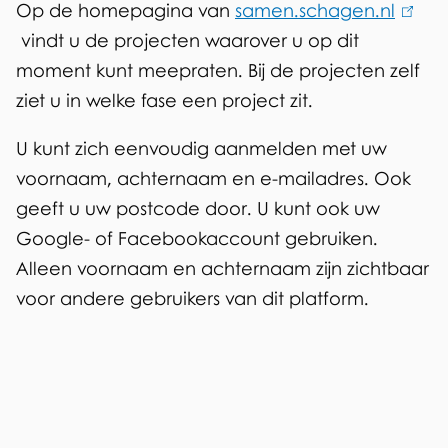
Op de homepagina van
samen.schagen.nl
(
r
vindt u de projecten waarover u op dit
l
t
moment kunt meepraten. Bij de projecten zelf
i
i
ziet u in welke fase een project zit.
n
c
k
U kunt zich eenvoudig aanmelden met uw
i
i
voornaam, achternaam en e-mailadres. Ook
s
p
geeft u uw postcode door. U kunt ook uw
e
Google- of Facebookaccount gebruiken.
a
x
Alleen voornaam en achternaam zijn zichtbaar
t
t
voor andere gebruikers van dit platform.
e
i
r
e
n
)
p