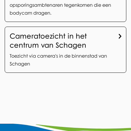
r
opsporingsambtenaren tegenkomen die een
i
w
bodycam dragen.
g
e
h
r
Cameratoezicht in het
e
p
centrum van Schagen
i
e
Toezicht via camera's in de binnenstad van
d
n
Schagen
A
F
Y
L
W
I