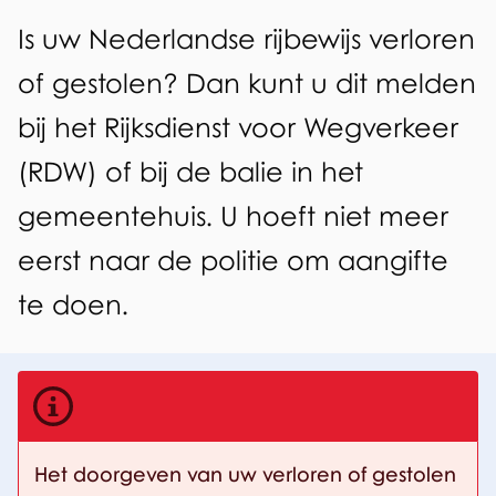
d
m
A
Is uw Nederlandse rijbewijs verloren
e
i
l
of gestolen? Dan kunt u dit melden
z
s
g
bij het Rijksdienst voor Wegverkeer
e
e
s
p
(RDW) of bij de balie in het
m
i
a
gemeentehuis. U hoeft niet meer
e
n
g
eerst naar de politie om aangifte
e
g
i
te doen.
n
o
n
a
f
g
e
Het doorgeven van uw verloren of gestolen