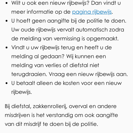
Wilt u ook een nieuw rijbewijs? Dan vindt u
k
n
i
meer informatie op de
i
k
pagina rijbewijs
.
j
U hoeft geen aangifte bij de politie te doen.
s
i
s
Uw oude rijbewijs vervalt automatisch zodra
e
s
de melding van vermissing is opgemaakt.
x
e
Vindt u uw rijbewijs terug en heeft u de
t
x
melding al gedaan? Wij kunnen een
e
t
melding van verlies of diefstal niet
r
e
terugdraaien. Vraag een nieuw rijbewijs aan.
n
r
U betaalt alleen de kosten voor een nieuw
)
n
rijbewijs.
)
Bij diefstal, zakkenrollerij, overval en andere
misdrijven is het verstandig om ook aangifte
van dit misdrijf te doen bij de politie.