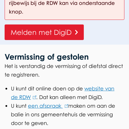
s
rijbewijs bij de RDW kan via onderstaande
t
knop.
o
Melden met DigiD
l
e
Vermissing of gestolen
n
Het is verstandig de vermissing of diefstal direct
r
te registreren.
i
U kunt dit online doen op de
website van
j
de RDW
(
. Dat kan alleen met DigiD.
b
U kunt
een afspraak
l
(
maken om aan de
e
balie in ons gemeentehuis de vermissing
i
l
w
door te geven.
n
i