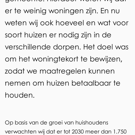
n
er te weinig woningen zijn. En nu
g
weten wij ook hoeveel en wat voor
m
soort huizen er nodig zijn in de
a
verschillende dorpen. Het doel was
r
om het woningtekort te bewijzen,
k
zodat we maatregelen kunnen
t
nemen om huizen betaalbaar te
o
houden.
n
d
Op basis van de groei van huishoudens
e
verwachten wij dat er tot 2030 meer dan 1.750