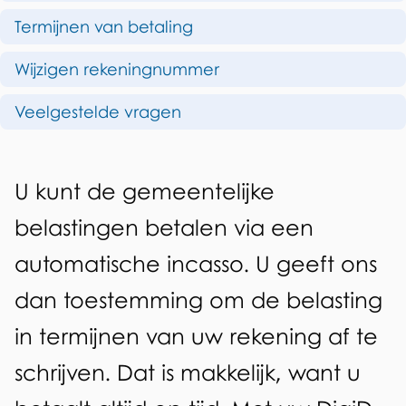
p
t
Termijnen van betaling
d
o
Wijzigen rekeningnummer
e
m
z
Veelgestelde vragen
a
e
t
p
A
i
U kunt de gemeentelijke
a
l
s
belastingen betalen via een
g
g
c
automatische incasso. U geeft ons
i
e
h
n
dan toestemming om de belasting
m
a
e
in termijnen van uw rekening af te
e
i
schrijven. Dat is makkelijk, want u
e