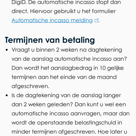
DigiD. De automatische incasso stopt dan
direct. Hiervoor gebruikt u het formulier
Automatische incasso melding
(
.
l
Termijnen van betaling
i
n
Vraagt u binnen 2 weken na dagtekening
k
van de aanslag automatische incasso aan?
i
Dan wordt het aanslagbedrag in 10 gelijke
s
termijnen aan het einde van de maand
e
afgeschreven.
x
Is de dagtekening van de aanslag langer
t
dan 2 weken geleden? Dan kunt u wel een
e
automatische incasso aanvragen, maar dan
r
wordt de openstaande belastingschuld in
n
minder termijnen afgeschreven. Hoe later u