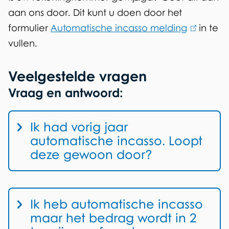
aan ons door. Dit kunt u doen door het
formulier
Automatische incasso melding
(
in te
vullen.
l
i
Veelgestelde vragen
n
k
Vraag en antwoord:
i
s
Ik had vorig jaar
e
automatische incasso. Loopt
x
deze gewoon door?
t
e
r
Ik heb automatische incasso
n
maar het bedrag wordt in 2
)