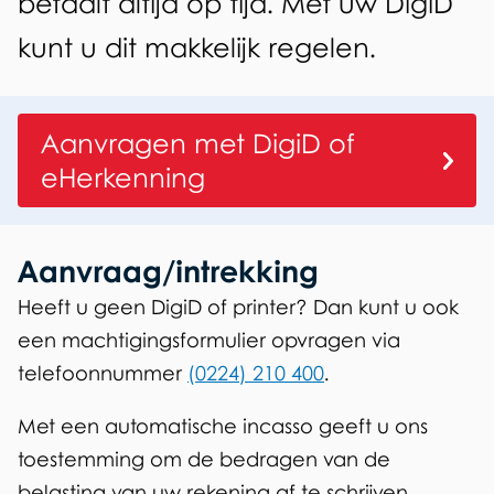
n
betaalt altijd op tijd. Met uw DigiD
n
c
kunt u dit makkelijk regelen.
a
s
Aanvragen met DigiD of
s
eHerkenning
o
b
Aanvraag/intrekking
e
Heeft u geen DigiD of printer? Dan kunt u ook
l
een machtigingsformulier opvragen via
telefoonnummer
(0224) 210 400
.
a
s
Met een automatische incasso geeft u ons
toestemming om de bedragen van de
t
belasting van uw rekening af te schrijven.