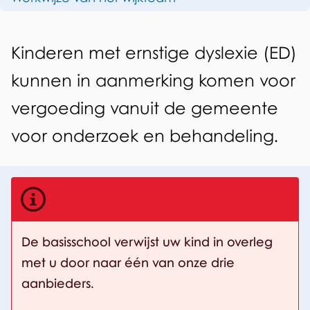
d
l
e
e
A
Kinderen met ernstige dyslexie (ED)
z
x
l
kunnen in aanmerking komen voor
e
i
g
p
vergoeding vanuit de gemeente
e
e
a
voor onderzoek en behandeling.
m
g
e
i
e
n
n
a
De basisschool verwijst uw kind in overleg
met u door naar één van onze drie
aanbieders.