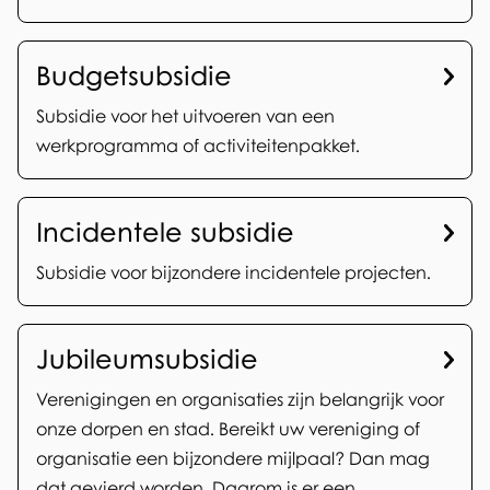
r
i
w
d
Budgetsubsidie
e
i
Subsidie voor het uitvoeren van een
r
werkprogramma of activiteitenpakket.
e
p
s
e
Incidentele subsidie
e
n
Subsidie voor bijzondere incidentele projecten.
n
l
Jubileumsubsidie
e
Verenigingen en organisaties zijn belangrijk voor
n
onze dorpen en stad. Bereikt uw vereniging of
i
organisatie een bijzondere mijlpaal? Dan mag
dat gevierd worden. Daarom is er een