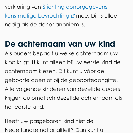
verklaring van
Stichting donorgegevens
kunstmatige bevruchting
(
mee. Dit is alleen
nodig als de donor anoniem is.
l
i
De achternaam van uw kind
n
k
Als ouders bepaalt u welke achternaam uw
i
kind krijgt. U kunt alleen bij uw eerste kind de
s
achternaam kiezen. Dit kunt u vóór de
e
geboorte doen of bij de geboorteaangifte.
x
Alle volgende kinderen van dezelfde ouders
t
krijgen automatisch dezelfde achternaam als
e
het eerste kind.
r
Heeft uw pasgeboren kind niet de
n
Nederlandse nationaliteit? Dan kunt u
)