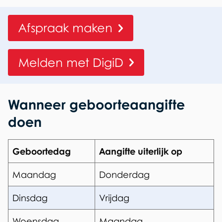
t
e
Afspraak maken
Melden met DigiD
Wanneer geboorteaangifte
doen
Geboortedag
Aangifte uiterlijk op
Maandag
Donderdag
Dinsdag
Vrijdag
Woensdag
Maandag