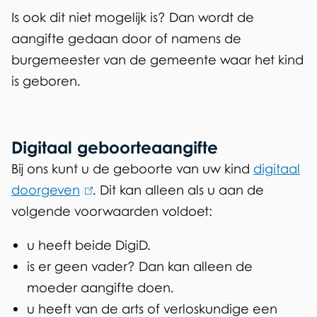
Is ook dit niet mogelijk is? Dan wordt de
aangifte gedaan door of namens de
burgemeester van de gemeente waar het kind
is geboren.
Digitaal geboorteaangifte
Bij ons kunt u de geboorte van uw kind
digitaal
doorgeven
(
. Dit kan alleen als u aan de
volgende voorwaarden voldoet:
l
i
u heeft beide DigiD.
n
is er geen vader? Dan kan alleen de
k
moeder aangifte doen.
i
u heeft van de arts of verloskundige een
s