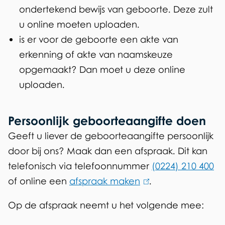
ondertekend bewijs van geboorte. Deze zult
e
u online moeten uploaden.
x
is er voor de geboorte een akte van
t
erkenning of akte van naamskeuze
e
opgemaakt? Dan moet u deze online
r
uploaden.
n
)
Persoonlijk geboorteaangifte doen
Geeft u liever de geboorteaangifte persoonlijk
door bij ons? Maak dan een afspraak. Dit kan
telefonisch via telefoonnummer
(0224) 210 400
of online een
afspraak maken
(
.
l
Op de afspraak neemt u het volgende mee:
i