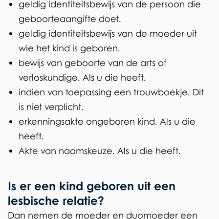
n
geldig identiteitsbewijs van de persoon die
k
geboorteaangifte doet.
i
geldig identiteitsbewijs van de moeder uit
s
wie het kind is geboren.
e
bewijs van geboorte van de arts of
x
verloskundige. Als u die heeft.
t
indien van toepassing een trouwboekje. Dit
e
is niet verplicht.
r
erkenningsakte ongeboren kind. Als u die
n
heeft.
)
Akte van naamskeuze. Als u die heeft.
Is er een kind geboren uit een
lesbische relatie?
Dan nemen de moeder en duomoeder een