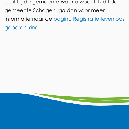
u dit bij de gemeente waar u woont. Is dit de
gemeente Schagen, ga dan voor meer
informatie naar de
pagina Registratie levenloos
geboren kind.
A
F
Y
L
W
I
a
o
i
h
n
l
c
u
n
a
s
g
e
t
k
t
t
e