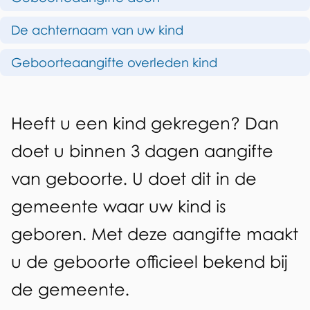
d
g
De achternaam van uw kind
e
i
z
Geboorteaangifte overleden kind
f
e
t
p
A
e
Heeft u een kind gekregen? Dan
a
l
g
doet u binnen 3 dagen aangifte
g
g
e
van geboorte. U doet dit in de
i
e
b
n
gemeente waar uw kind is
m
a
o
geboren. Met deze aangifte maakt
e
o
u de geboorte officieel bekend bij
e
r
de gemeente.
n