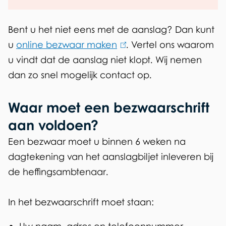
Bent u het niet eens met de aanslag? Dan kunt
u
online bezwaar maken
(
. Vertel ons waarom
u vindt dat de aanslag niet klopt. Wij nemen
l
dan zo snel mogelijk contact op.
i
n
Waar moet een bezwaarschrift
k
i
aan voldoen?
s
Een bezwaar moet u binnen 6 weken na
e
dagtekening van het aanslagbiljet inleveren bij
x
de heffingsambtenaar.
t
e
In het bezwaarschrift moet staan:
r
Uw naam, adres en telefoonnummer
n