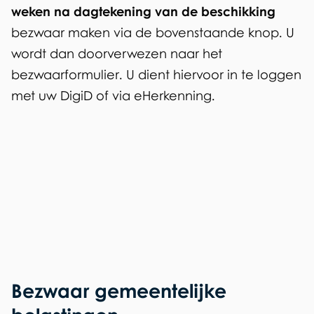
a
weken na dagtekening van de beschikking
bezwaar maken via de bovenstaande knop. U
n
wordt dan doorverwezen naar het
s
bezwaarformulier. U dient hiervoor in te loggen
l
met uw DigiD of via eHerkenning.
a
g
A
e
n
n
i
m
W
a
O
t
Z
i
Bezwaar gemeentelijke
e
-