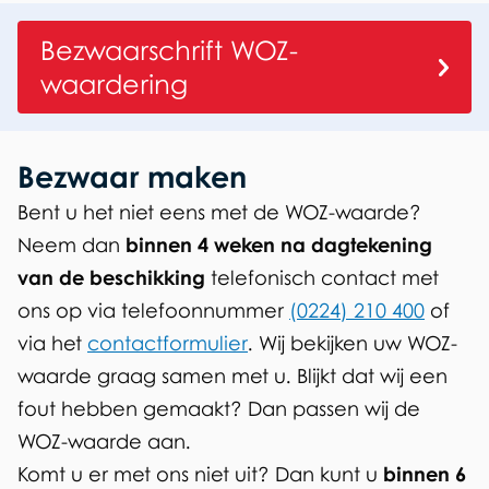
e
e
n
Bezwaarschrift WOZ-
b
waardering
e
l
Bezwaar maken
a
Bent u het niet eens met de WOZ-waarde?
Neem dan
binnen 4 weken na dagtekening
s
van de beschikking
telefonisch contact met
t
ons op via telefoonnummer
(0224) 210 400
of
i
via het
contactformulier
. Wij bekijken uw WOZ-
n
waarde graag samen met u. Blijkt dat wij een
fout hebben gemaakt? Dan passen wij de
g
WOZ-waarde aan.
a
Komt u er met ons niet uit? Dan kunt u
binnen 6