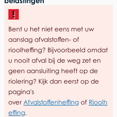
belastingen
W
w
O
a
Z
Bent u het niet eens met uw
a
-
b
aanslag afvalstoffen- of
r
e
d
rioolheffing? Bijvoorbeeld omdat
z
e
u nooit afval bij de weg zet en
w
a
geen aansluiting heeft op de
a
riolering? Kijk dan eerst op de
r
pagina's
over
Afvalstoffenheffing
of
Rioolh
effing
.