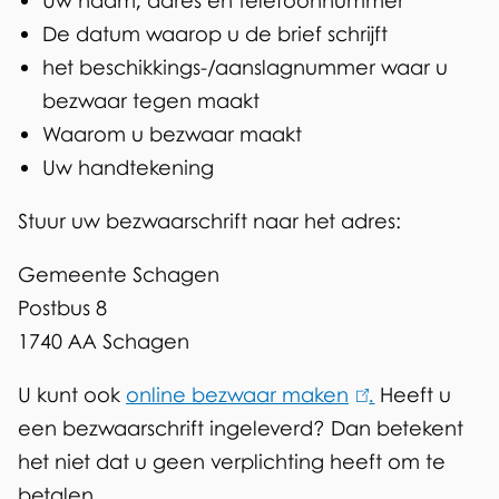
De datum waarop u de brief schrijft
)
het beschikkings-/aanslagnummer waar u
bezwaar tegen maakt
Waarom u bezwaar maakt
Uw handtekening
Stuur uw bezwaarschrift naar het adres:
Gemeente Schagen
Postbus 8
1740 AA Schagen
U kunt ook
online bezwaar maken
(
.
Heeft u
een bezwaarschrift ingeleverd? Dan betekent
l
het niet dat u geen verplichting heeft om te
i
betalen.
n