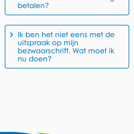
o
betalen?
r
d
:
Ik ben het niet eens met de
uitspraak op mijn
bezwaarschrift. Wat moet ik
nu doen?