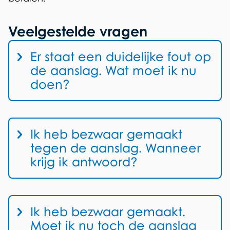
k
Veelgestelde vragen
i
s
V
Er staat een duidelijke fout op
e
r
de aanslag. Wat moet ik nu
x
a
doen?
t
a
e
g
r
e
Ik heb bezwaar gemaakt
n
n
tegen de aanslag. Wanneer
)
a
krijg ik antwoord?
n
t
w
Ik heb bezwaar gemaakt.
o
Moet ik nu toch de aanslag