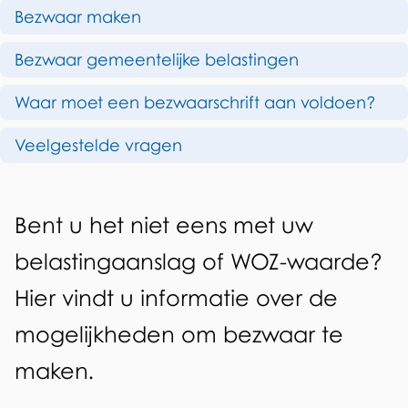
e
O
Bezwaar maken
p
z
Bezwaar gemeentelijke belastingen
d
w
Waar moet een bezwaarschrift aan voldoen?
e
a
z
Veelgestelde vragen
a
e
r
p
A
t
Bent u het niet eens met uw
a
l
e
belastingaanslag of WOZ-waarde?
g
g
g
Hier vindt u informatie over de
i
e
e
n
mogelijkheden om bezwaar te
m
a
n
maken.
e
d