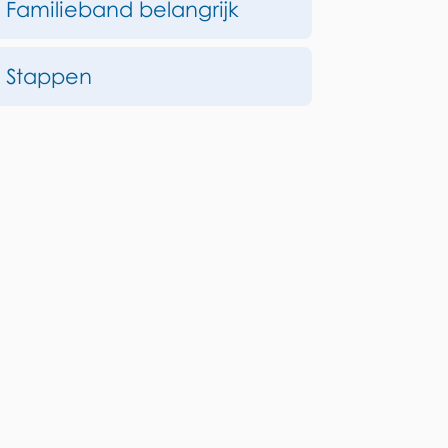
Op
Familieband belangrijk
deze
Stappen
pagina