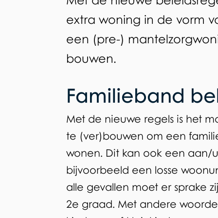
Met de nieuwe beleidsregel
Algemeen
generatiewoning
extra woning in de vorm v
een (pre-) mantelzorgwon
op
bouwen.
eigen
Familieband bel
erf
Met de nieuwe regels is het m
te (ver)bouwen om een familiel
wonen. Dit kan ook een aan/u
bijvoorbeeld een losse woonun
alle gevallen moet er sprake zi
2e graad. Met andere woorden: