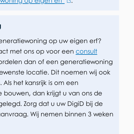
iewoning op eigen erf’
(
.
l
i
g
n
generatiewoning op uw eigen erf?
k
ct met ons op voor een
consult
i
ordelen dan of een generatiewoning
s
gewenste locatie. Dit noemen wij ook
e
s. Als het kansrijk is om een
x
 bouwen, dan krijgt u van ons de
t
gelegd. Zorg dat u uw DigiD bij de
e
 aanvraag. Wij nemen binnen 3 weken
r
n