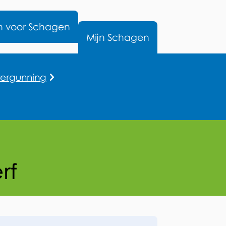
nu
n voor Schagen
Mijn Schagen
ergunning
rf