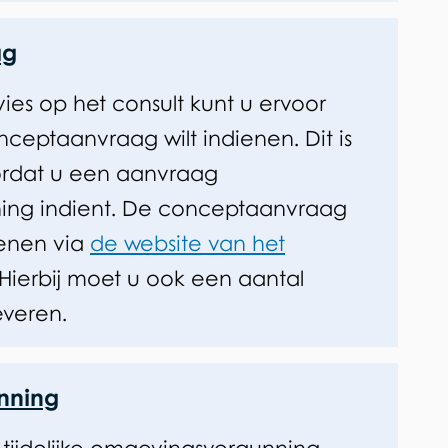
)
ag
ies op het consult kunt u ervoor
nceptaanvraag wilt indienen. Dit is
ordat u een aanvraag
ing indient. De conceptaanvraag
ienen via
de website van het
 Hierbij moet u ook een aantal
veren.
nning