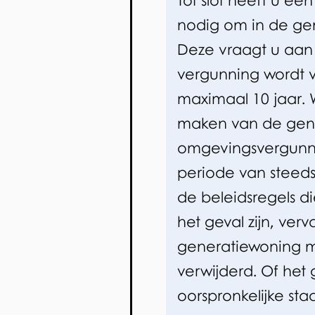
Tot slot heeft u ee
i
nodig om in de ge
s
Deze vraagt u aan
e
vergunning wordt 
x
maximaal 10 jaar. W
t
maken van de gene
e
omgevingsvergunni
r
periode van steeds
n
de beleidsregels di
)
het geval zijn, ver
generatiewoning 
verwijderd. Of he
oorspronkelijke st