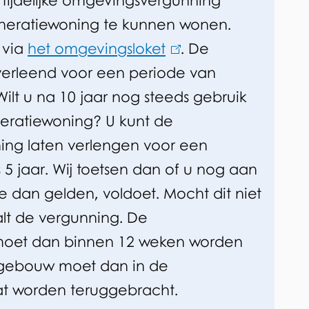
n tijdelijke omgevingsvergunning
neratiewoning te kunnen wonen.
 via
het omgevingsloket
(
. De
verleend voor een periode van
l
ilt u na 10 jaar nog steeds gebruik
i
ratiewoning? U kunt de
n
ng laten verlengen voor een
k
 5 jaar. Wij toetsen dan of u nog aan
i
e dan gelden, voldoet. Mocht dit niet
s
valt de vergunning. De
e
moet dan binnen 12 weken worden
x
t gebouw moet dan in de
t
aat worden teruggebracht.
e