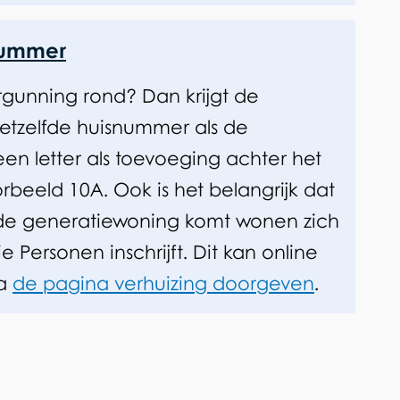
r
n
nummer
)
gunning rond? Dan krijgt de
etzelfde huisnummer als de
een letter als toevoeging achter het
orbeeld 10A.
Ook is het belangrijk dat
 de generatiewoning komt wonen zich
tie Personen inschrijft. Dit kan online
ia
de pagina verhuizing doorgeven
.