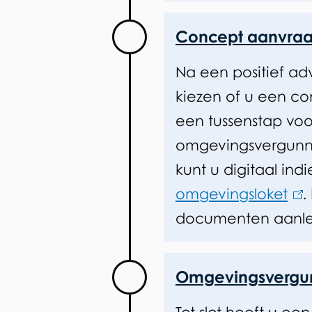
Concept aanvra
Na een positief adv
kiezen of u een co
een tussenstap vo
omgevingsvergunn
kunt u digitaal ind
omgevingsloket
(
.
documenten aanle
l
i
n
Omgevingsvergu
k