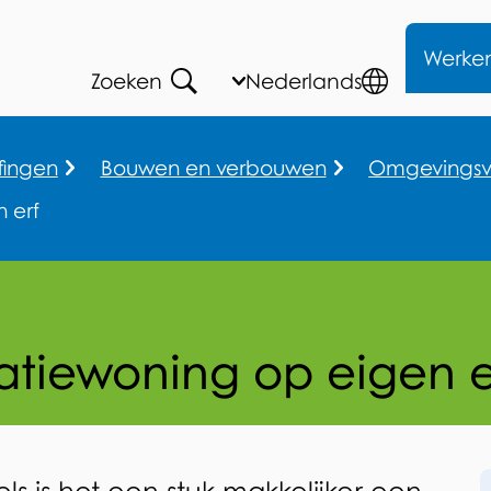
Me
Werke
Zoeken
Huidige
Nederlands
,
Open
taal:
Kies
Talen
andere
fingen
Bouwen en verbouwen
Omgevingsv
taal
n erf
ratiewoning op eigen e